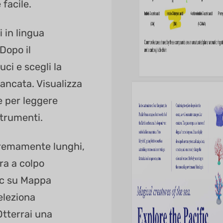
 facile.
 in lingua
 Dopo il
ci e scegli la
ancata. Visualizza
e per leggere
strumenti.
tremamente lunghi,
ura a colpo
lic su Mappa
eleziona
 Otterrai una