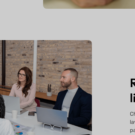
Ch
la
pa