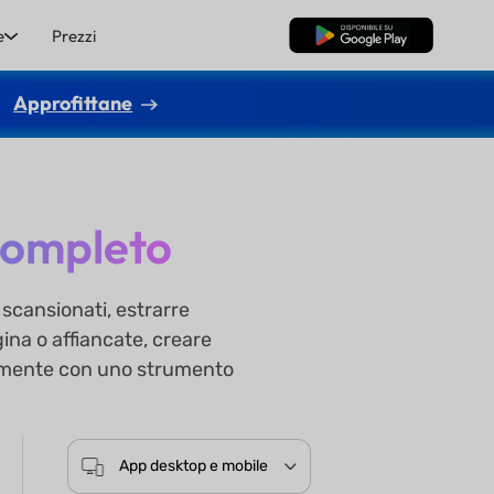
e
Prezzi
Download Gratis
Approfittane
 completo
 scansionati, estrarre
na o affiancate, creare
cemente con uno strumento
App desktop e mobile