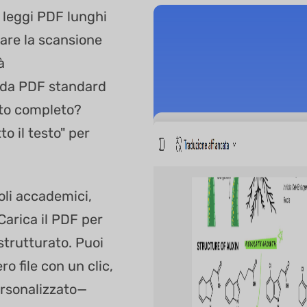
 leggi PDF lunghi
tare la scansione
à
 da PDF standard
sto completo?
o il testo" per
coli accademici,
Carica il PDF per
strutturato. Puoi
o file con un clic,
ersonalizzato—