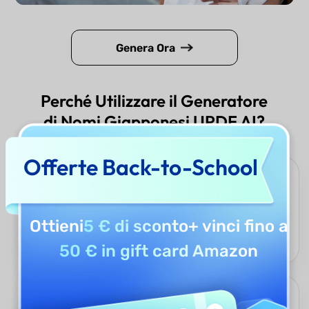
Genera Ora
Perché Utilizzare il Generatore
di Nomi Giapponesi UPDF AI?
Offerte Back-to-School
Autenticità Culturale e Creatività
Alimentato da GPT-5 e DeepSeek R1, il Generatore di Nomi
Giapponesi UPDF AI comprende profondamente la cultura
Ottieni
5 € di sconto
+ vinci fino a
giapponese e le sfumature linguistiche, generando nomi
naturali e creativi che non suonano mai artificiali o stranieri.
50 € in gift card Amazon
Efficienza nel Risparmio Tempo