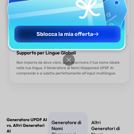
Smetti di perdere tempo nella ricerca o nel brainstorming. Il
Generatore di Nomi Giapponesi UPDF AI può generare in
blocco più nomi che corrispondono ai tuoi significati e temi
preferiti, aiutandoti a trovare quello perfetto più
velocemente.
Sblocca la mia offerta
Supporto per Lingue Globali
Non importa da dove vieni, puoi descrivere il tuo nome ideale
nella tua lingua. Il Generatore di Nomi Giapponesi UPDF AI
comprende e si adatta perfettamente all'input multilingue.
Generatore UPDF AI
Generatore di
Altri
vs. Altri Generatori
Nomi
Generatori di
AI