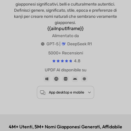
giapponesi significativi, belli e culturalmente autentici.
Definisci genere, significato, stile, epoca e preferenze di
kanji per creare nomi naturali che sembrano veramente
giapponesi.
{{aiInputIframe}}
Alimentato da
GPT-5 |
DeepSeek R1
5000+ Recensioni
4.8
UPDF AI disponibile su
App desktop e mobile
4M+
Utenti,
5M+
Nomi Giapponesi Generati, Affidabile