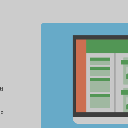
ti
do