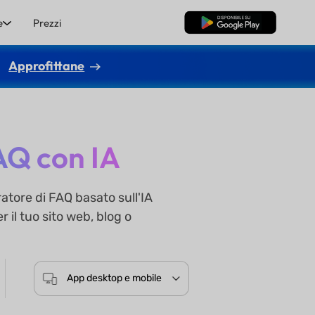
e
Prezzi
Download Gratis
Approfittane
AQ con IA
ratore di FAQ basato sull'IA
il tuo sito web, blog o
App desktop e mobile