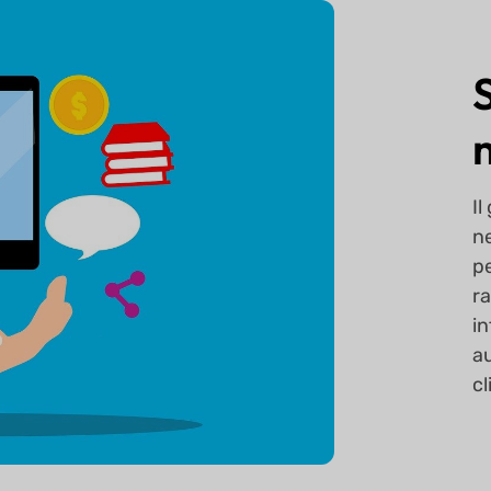
S
Il
ne
p
ra
in
a
cl