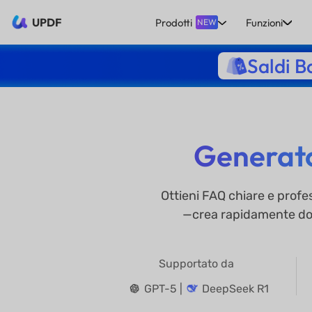
UPDF
Prodotti
Funzioni
NEW
Saldi B
Generato
Ottieni FAQ chiare e profes
—crea rapidamente doma
Supportato da
GPT-5 |
DeepSeek R1