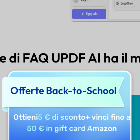
re di FAQ UPDF AI ha il 
Offerte Back-to-School
Ottieni
5 € di sconto
+ vinci fino a
50 € in gift card Amazon