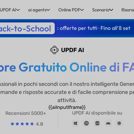
UPDF AI
ai agents
Online PDF
Scenario
Risors
ack-to-School
: offerte per tutti · Fino all’8 set
UPDF AI
re Gratuito Online di F
sionali in pochi secondi con il nostro intelligente Gene
nde e risposte accurate e di facile comprensione per 
attività.
{{aiInputIframe}}
UPDF AI disponibile su
Recensioni 5000+
4.8