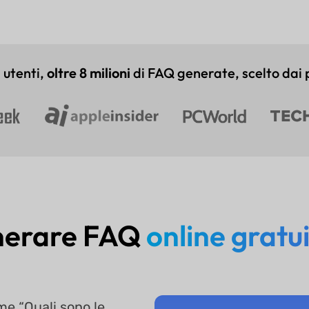
 utenti,
oltre 8 milioni
di FAQ generate, scelto dai 
nerare FAQ
online grat
me “Quali sono le