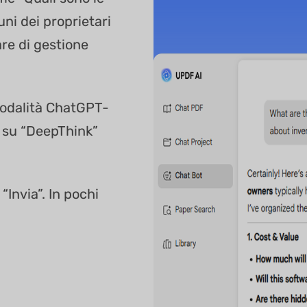
i dei proprietari
are di gestione
 modalità ChatGPT-
a su “DeepThink”
“Invia”. In pochi