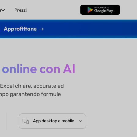
e
Prezzi
Download Gratis
Approfittane
 online con AI
 Excel chiare, accurate ed
e tempo garantendo formule
App desktop e mobile