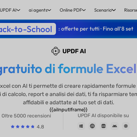
UPDF AI
ai agents
Online PDF
Scenario
Risors
ack-to-School
: offerte per tutti · Fino all’8 set
UPDF AI
atuito di formule Excel
Excel con AI ti permette di creare rapidamente formule
gli di calcolo, report e analisi dei dati, ti fa risparmiar
affidabili e adattate al tuo set di dati.
{{aiInputIframe}}
UPDF AI disponibile su
Oltre 5000 recensioni
4.8