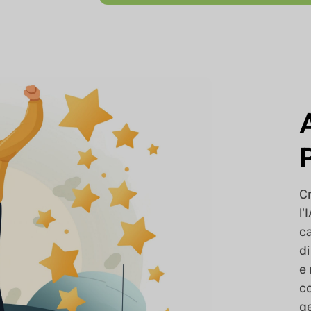
C
l'
ca
di
e 
co
ge