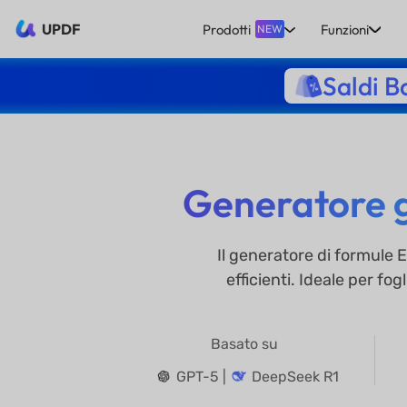
UPDF
Prodotti
Funzioni
NEW
Saldi B
Generatore gr
Il generatore di formule 
efficienti. Ideale per fo
Basato su
GPT-5 |
DeepSeek R1