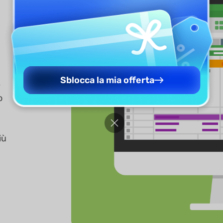
Sblocca la mia offerta
e
o
iù