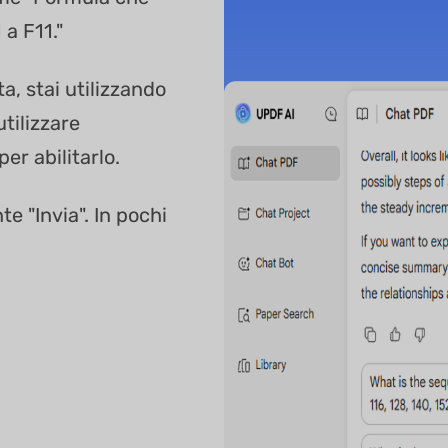
 a F11."
a, stai utilizzando
tilizzare
er abilitarlo.
te "Invia". In pochi