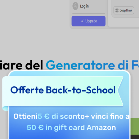
iare del
Generatore di 
AI?​
Offerte Back-to-School
Ottieni
5 € di sconto
+ vinci fino a
50 € in gift card Amazon