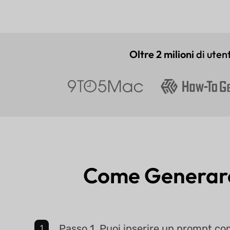
Oltre 2 milioni
di uten
Come Generare
Passo 1. Puoi inserire un prompt c