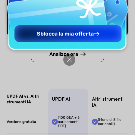
Sblocca la mia offerta
Analizza ora
UPDF AI vs. Altri
UPDF AI
Altri strumenti
strumenti IA
IA
(100 Q&A + 5
(Meno di 5 file
Versione gratuita
caricamenti
caricabili)
PDF)