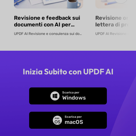
Revisione e feedback sui
Revisione onlin
documenti con AI per
lettera di pres
contratti, relazioni e altro
con AI – Miglior
UPDF AI Revisione e consulenza sui documenti basate sull’AI Non solo ana...
| UPDF
candidatura | 
Inizia Subito con UPDF AI
Scarica per
Windows
Scarica per
macOS