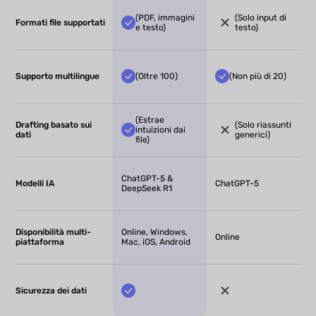
(PDF, immagini
(Solo input di
Formati file supportati
e testo)
testo)
Supporto multilingue
(Oltre 100)
(Non più di 20)
(Estrae
Drafting basato sui
(Solo riassunti
intuizioni dai
dati
generici)
file)
ChatGPT-5 &
Modelli IA
ChatGPT-5
DeepSeek R1
Disponibilità multi-
Online, Windows,
Online
piattaforma
Mac, iOS, Android
Sicurezza dei dati