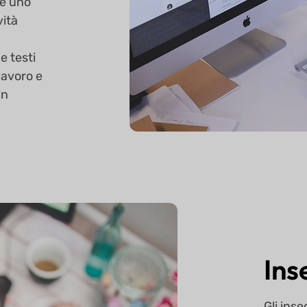
 è uno
vità
e testi
 lavoro e
in
Ins
Gli ins