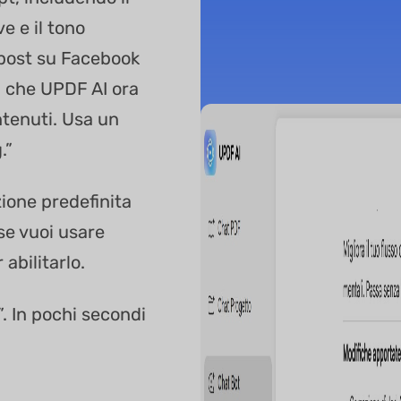
e e il tono
 post su Facebook
 che UPDF AI ora
ntenuti. Usa un
.”
zione predefinita
se vuoi usare
abilitarlo.
”. In pochi secondi