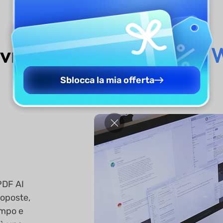
ovrebbe usare
UPDF AI W
Sblocca la mia offerta
UPDF AI
roposte,
tempo e