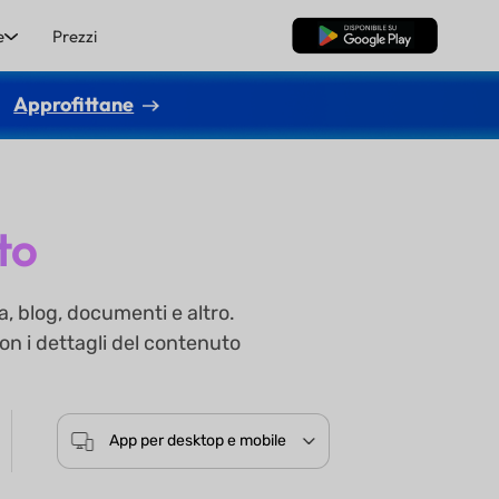
e
Prezzi
Download Gratis
Approfittane
to
a, blog, documenti e altro.
on i dettagli del contenuto
App per desktop e mobile