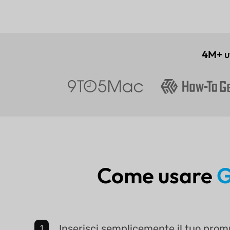
4M+
u
Come usare
G
Inserisci semplicemente il tuo promp