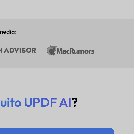
 media:
tuito UPDF AI
?