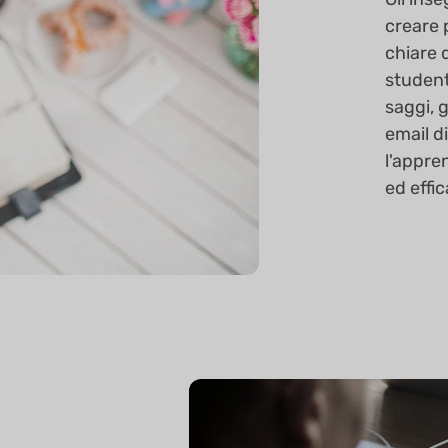
creare p
chiare 
student
saggi, 
email d
l'appre
ed effic