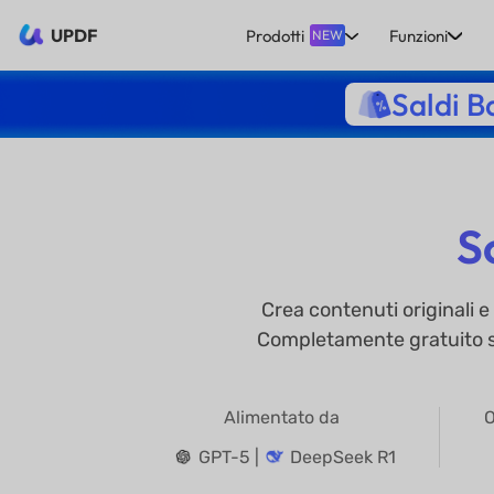
UPDF
Prodotti
Funzioni
NEW
Saldi B
S
Crea contenuti originali e
Completamente gratuito sen
Alimentato da
O
GPT-5 |
DeepSeek R1