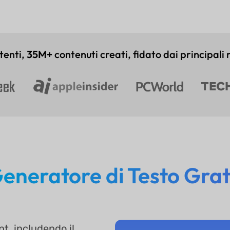
tenti,
35M+
contenuti creati, fidato dai principali
eneratore di Testo Gra
t, includendo il