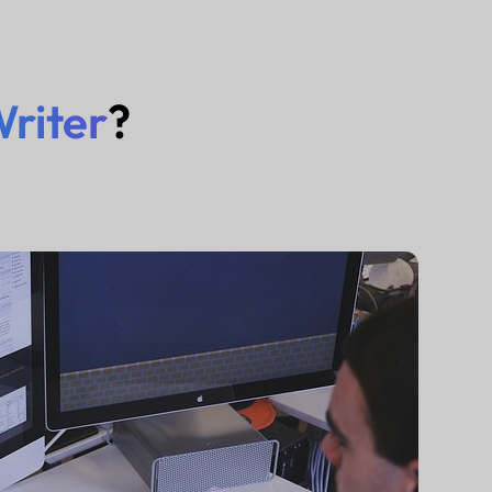
riter
?