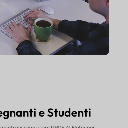
egnanti e Studenti
egnanti possono usare UPDF AI Writer per