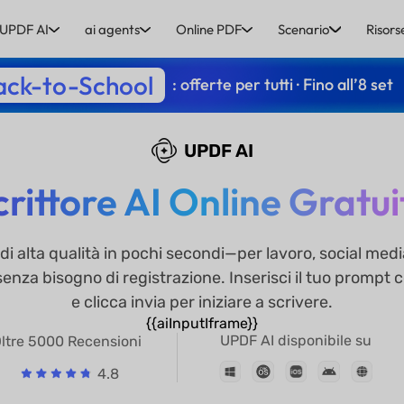
UPDF AI
ai agents
Online PDF
Scenario
Risors
ack-to-School
: offerte per tutti · Fino all’8 set
UPDF AI
crittore AI Online Gratui
 di alta qualità in pochi secondi—per lavoro, social medi
za bisogno di registrazione. Inserisci il tuo prompt c
e clicca invia per iniziare a scrivere.
{{aiInputIframe}}
UPDF AI disponibile su
ltre 5000 Recensioni
4.8