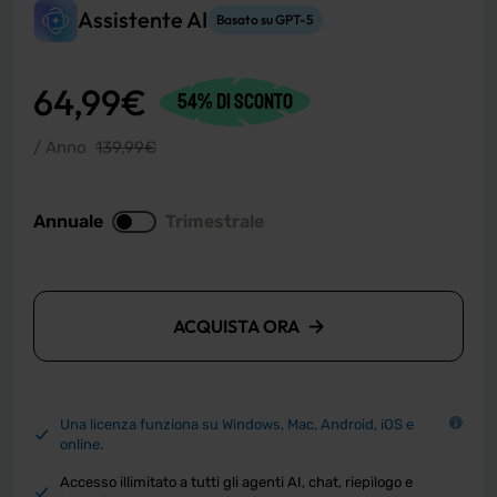
Assistente AI
Basato su GPT-5
64,99
€
54% di sconto
/ Anno
139,99
€
Annuale
Trimestrale
ACQUISTA ORA
Una licenza funziona su Windows, Mac, Android, iOS e
online.
Accesso illimitato a tutti gli agenti AI, chat, riepilogo e