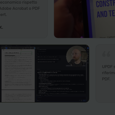
rispetto
bat o PDF
UPDF stabilisce il
riferimento per gl
PDF.