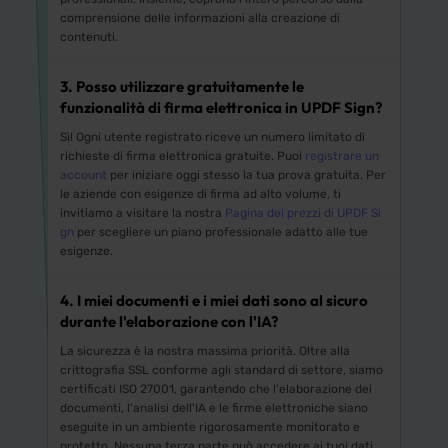
comprensione delle informazioni alla creazione di
contenuti.
3. Posso utilizzare gratuitamente le
funzionalità di firma elettronica in UPDF Sign?
Sì! Ogni utente registrato riceve un numero limitato di
richieste di firma elettronica gratuite. Puoi
registrare un
account
per iniziare oggi stesso la tua prova gratuita. Per
le aziende con esigenze di firma ad alto volume, ti
invitiamo a visitare la nostra
Pagina dei prezzi di UPDF Si
gn
per scegliere un piano professionale adatto alle tue
esigenze.
4. I miei documenti e i miei dati sono al sicuro
durante l'elaborazione con l'IA?
La sicurezza è la nostra massima priorità. Oltre alla
crittografia SSL conforme agli standard di settore, siamo
certificati ISO 27001, garantendo che l'elaborazione dei
documenti, l'analisi dell'IA e le firme elettroniche siano
eseguite in un ambiente rigorosamente monitorato e
protetto. Nessuna terza parte può accedere ai tuoi dati