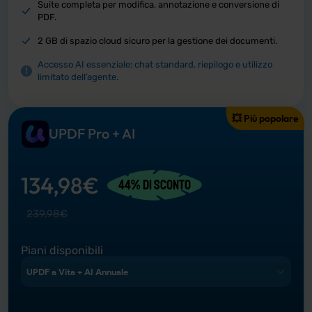
Suite completa per modifica, annotazione e conversione di
PDF.
2 GB di spazio cloud sicuro per la gestione dei documenti.
Accesso AI essenziale: chat standard, riepilogo e utilizzo
limitato dell’agente.
💥 Più popolare
UPDF Pro + AI
134,98
€
44% di sconto
239,98
€
Piani disponibili