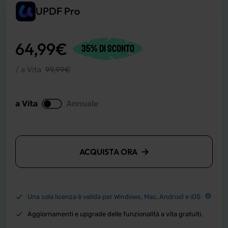
UPDF Pro
64,99
€
35% di sconto
/ a Vita
99,99
€
a Vita
Annuale
ACQUISTA ORA
Una sola licenza è valida per Windows, Mac, Android e iOS
Aggiornamenti e upgrade delle funzionalità a vita gratuiti.