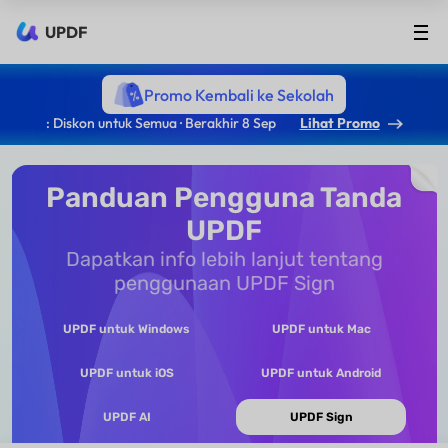
UPDF
Promo Kembali ke Sekolah
: Diskon untuk Semua · Berakhir 8 Sep
Lihat Promo
Panduan Pengguna Tanda
UPDF
Dapatkan info lebih lanjut tentang
penggunaan UPDF Sign
UPDF untuk Windows
UPDF untuk Mac
UPDF untuk iOS
UPDF untuk Android
UPDF AI
UPDF Sign