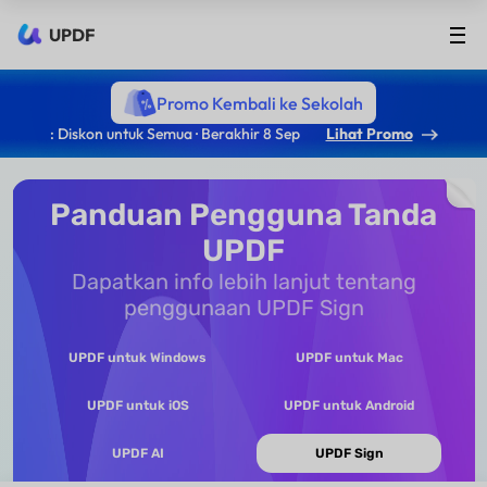
UPDF
Promo Kembali ke Sekolah
: Diskon untuk Semua · Berakhir 8 Sep
Lihat Promo
Panduan Pengguna Tanda
UPDF
Dapatkan info lebih lanjut tentang
penggunaan UPDF Sign
UPDF untuk Windows
UPDF untuk Mac
UPDF untuk iOS
UPDF untuk Android
UPDF AI
UPDF Sign