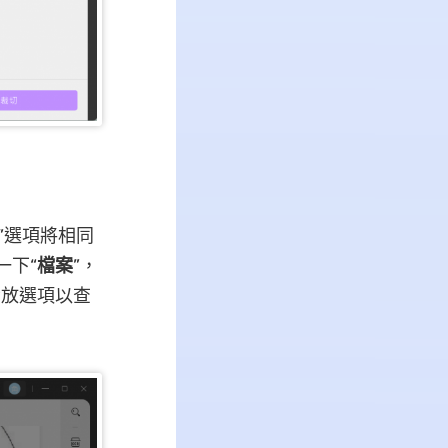
”選項將相同
一下“
檔案
”，
縮放選項以查