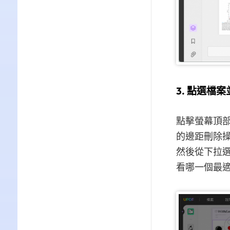
3. 點選檔
點擊螢幕頂部
的邊距刪除操
然後從下拉選
看哪一個最