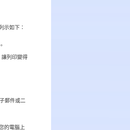
由列示如下：
。
，讓列印變得
電子郵件或二
在您的電腦上