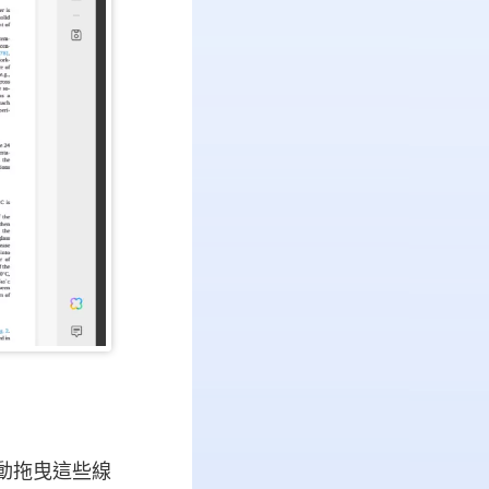
手動拖曳這些線