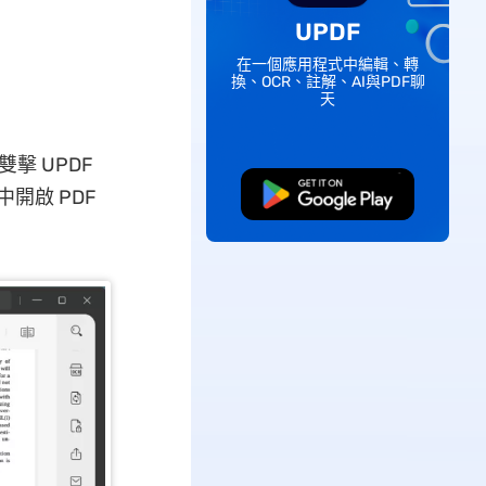
UPDF
在一個應用程式中編輯、轉
換、OCR、註解、AI與PDF聊
天
雙擊 UPDF
中開啟 PDF
免費下載