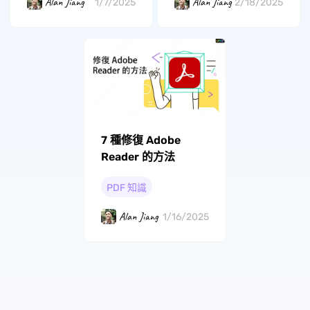
Alan Jiang
Alan Jiang
1/7/2025
2/18/2025
7 種修復 Adob​​e
Reader 的方法
PDF 知識
Alan Jiang
1/16/2025