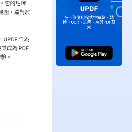
境。它的註釋
UPDF
上繪圖，這對於
在一個應用程式中編輯、轉
換、OCR、註解、AI與PDF聊
天
UPDF 作為
成為 PDF
免費下載
體驗。