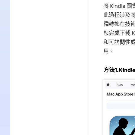
將 Kindle
此過程涉及將 
種轉換在技
您完成下載 K
和可訪問性或
用。
方法1.Kin