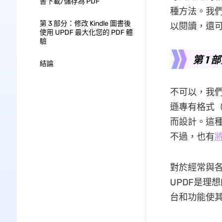
書下載/儲存為 PDF
種方法。我們
第 3 部分：修改 Kindle 圖書後
以閱讀，還可
使用 UPDF 最大化您的 PDF 體
驗
第 1 
結論
不可以，我們直
遜專有格式（例
而設計。這種
不過，也有
將
對於經常與各
UPDF是理
台和功能使其