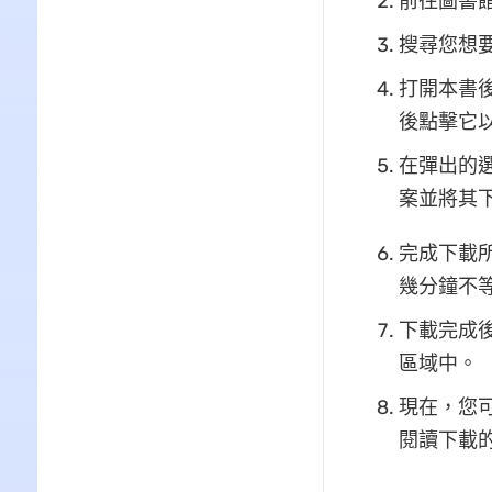
前往圖書館
搜尋您想要
打開本書
後點擊它
在彈出的選
案並將其
完成下載
幾分鐘不
下載完成後
區域中。
現在，您可
閱讀下載的 