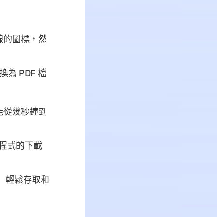
線的圖標，然
為 PDF 檔
能從幾秒鐘到
用程式的下載
 ）輕鬆存取和