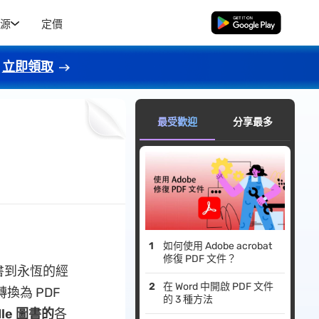
源
定價
免費下載
立即領取
最受歡迎
分享最多
如何使用 Adob​​e acrobat
修復 PDF 文件？
書到永恆的經
在 Word 中開啟 PDF 文件
換為 PDF
的 3 種方法
dle 圖書的
各