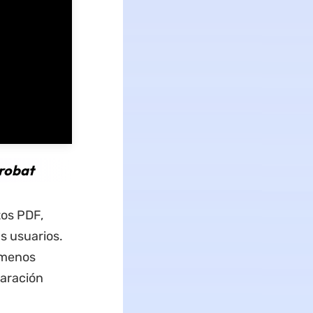
robat
os PDF,
s usuarios.
 menos
paración