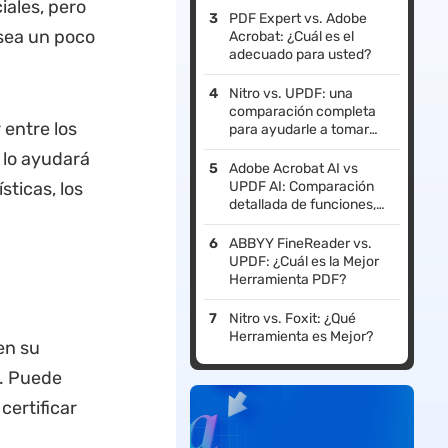
ales, pero
PDF Expert vs. Adobe
 sea un poco
Acrobat: ¿Cuál es el
adecuado para usted?
Nitro vs. UPDF: una
comparación completa
 entre los
para ayudarle a tomar
una mejor decisión
lo ayudará
Adobe Acrobat AI vs
sticas, los
UPDF AI: Comparación
detallada de funciones,
rendimiento y precios
ABBYY FineReader vs.
UPDF: ¿Cuál es la Mejor
Herramienta PDF?
Nitro vs. Foxit: ¿Qué
Herramienta es Mejor?
en su
r. Puede
certificar