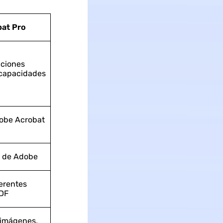
at Pro
nciones
 capacidades
dobe Acrobat
a de Adobe
ferentes
PDF
, imágenes,