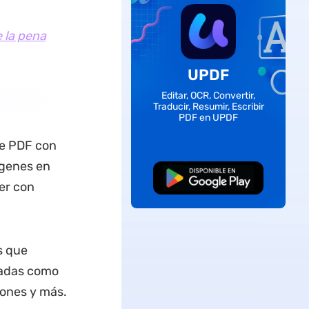
 la pena
UPDF
Editar, OCR, Convertir,
Traducir, Resumir, Escribir
PDF en UPDF
de PDF con
ágenes en
Descarga Gratuita
er con
s que
zadas como
iones y más.