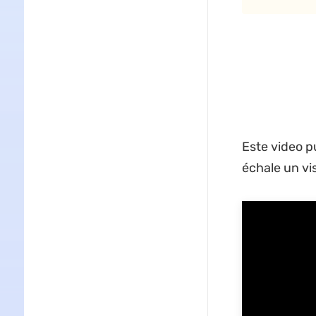
Este video p
échale un vi