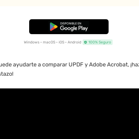
Descarga Gratuita
Windows • macOS • iOS • Android
100% Seguro
uede ayudarte a comparar UPDF y Adobe Acrobat, ¡haz 
stazo!