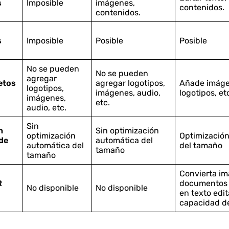
s
Imposible
imágenes,
contenidos.
contenidos.
s
Imposible
Posible
Posible
No se pueden
No se pueden
agregar
etos
agregar logotipos,
Añade imáge
logotipos,
imágenes, audio,
logotipos, et
imágenes,
etc.
audio, etc.
Sin
n
Sin optimización
optimización
Optimizació
de
automática del
automática del
del tamaño
tamaño
tamaño
Convierta i
R
documentos
No disponible
No disponible
en texto edit
capacidad d