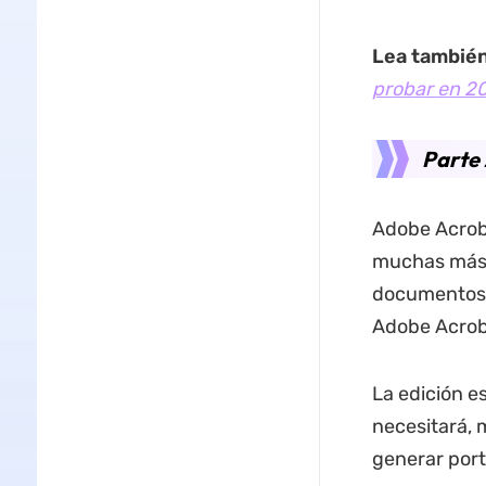
Lea tambié
probar en 20
Parte 
Adobe Acroba
muchas más 
documentos 
Adobe Acrob
La edición e
necesitará, 
generar port