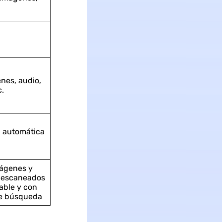
nes, audio,
c.
n automática
mágenes y
 escaneados
able y con
e búsqueda