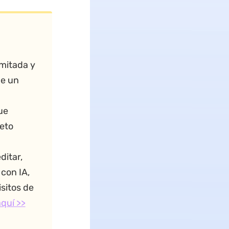
imitada y
ne un
ue
eto
a
ditar,
 con IA,
isitos de
quí >>