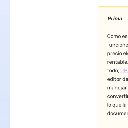
Prima
Como e
funcione
precio e
rentable,
todo,
UP
editor d
manejar 
convertir
lo que la
document