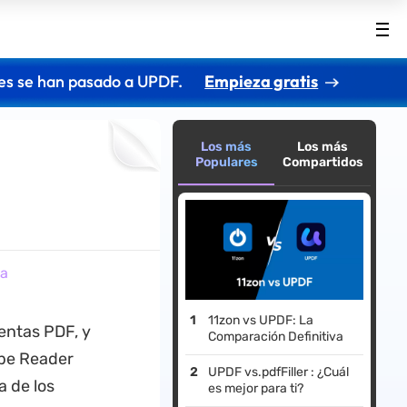
es se han pasado a UPDF.
Empieza gratis
Los más
Los más
Populares
Compartidos
ta
11zon vs UPDF: La
ntas PDF, y
Comparación Definitiva
be Reader
UPDF vs.pdfFiller : ¿Cuál
 de los
es mejor para ti?