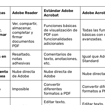
Estándar Adobe
cas
Adobe Reader
Adobe Acrob
Acrobat
Ver, compartir,
Funciones básicas
almacenar,
,
de visualización de
Todas las fu
completar y
rmar
PDF con
básicas con
firmar
funcionalidades
avanzadas.
documentos
adicionales
PDF
Resaltado,
Comentarios de
 en
Igual que A
notas
texto, anotaciones,
Standard
adhesivas
etc.
ento
Nube directa
Nube directa de
Nube direct
nea
de Adobe
Adobe
Convertir
Convertir di
s
Imposible
diferentes
formatos a 
formatos a PDF
Editar texto,
Editar texto