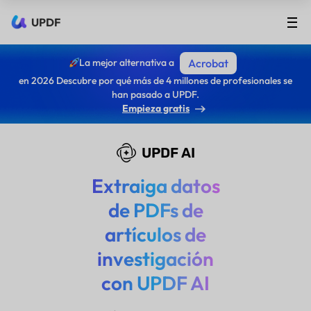
UPDF
La mejor alternativa a
Acrobat
en 2026 Descubre por qué más de 4 millones de profesionales se
han pasado a UPDF.
Empieza gratis
UPDF AI
Extraiga datos
de PDFs de
artículos de
investigación
con UPDF AI