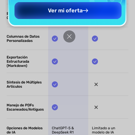
Ver mi oferta
Extracción de Tablas
Complejas
Columnas de Datos
Personalizadas
Exportación
Estructurada
(Markdown)
Síntesis de Múltiples
Artículos
Manejo de PDFs
Escaneados/Antiguos
Opciones de Modelos
ChatGPT-5 &
Limitado a un
de IA
DeepSeek R1
modelo de IA