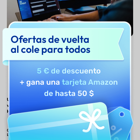
Ofertas de vuelta
al cole para todos
Probar Ahora
5 € de descuento
+ gana una
tarjeta Amazon
de hasta 50 $
UPDF AI
UPDF AI
Otras
vs. Otras
Herramientas
Herramientas de IA
de IA
Carga de PDFs por
Lotes