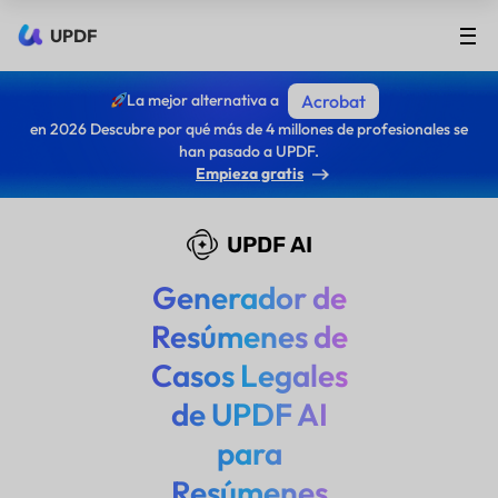
UPDF
La mejor alternativa a
Acrobat
en 2026 Descubre por qué más de 4 millones de profesionales se
han pasado a UPDF.
Empieza gratis
UPDF AI
Generador de
Resúmenes de
Casos Legales
de UPDF AI
para
Resúmenes