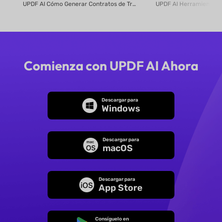
UPDF AI Cómo Generar Contratos de Trabajo en Línea Crea contratos de tra...
mediante IA
Comienza con UPDF AI Ahora
Descargar para
Windows
Descargar para
macOS
Descargar para
App Store
Consíguelo en