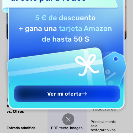
5 € de descuento
+ gana una
tarjeta Amazon
de hasta 50 $
Traducir Ahora
Ver mi oferta
Traductor
UPDF AI
Otros
Académico UPDF AI
Traductores
vs. Otros
Principalmente
solo
Entrada admitida
PDF, texto, imagen
texto/archivos