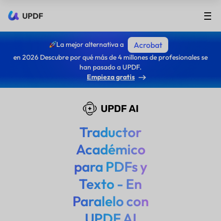
UPDF
La mejor alternativa a
Acrobat
en 2026 Descubre por qué más de 4 millones de profesionales se
han pasado a UPDF.
Empieza gratis
UPDF AI
Traductor
Académico
para PDFs y
Texto - En
Paralelo con
UPDF AI