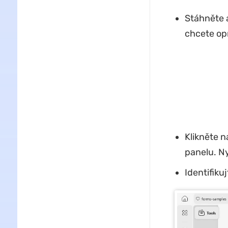
Stáhněte 
chcete opr
Klikněte n
panelu. Ny
Identifiku