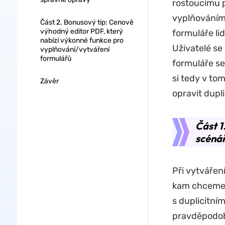
rostoucímu p
vyplňováním 
Část 2. Bonusový tip: Cenově
výhodný editor PDF, který
formuláře li
nabízí výkonné funkce pro
Uživatelé se
vyplňování/vytváření
formulářů
formuláře se
si tedy v to
Závěr
opravit dupl
Část 1
scénář
Při vytvářen
kam chceme, 
s duplicitní
pravděpodobn