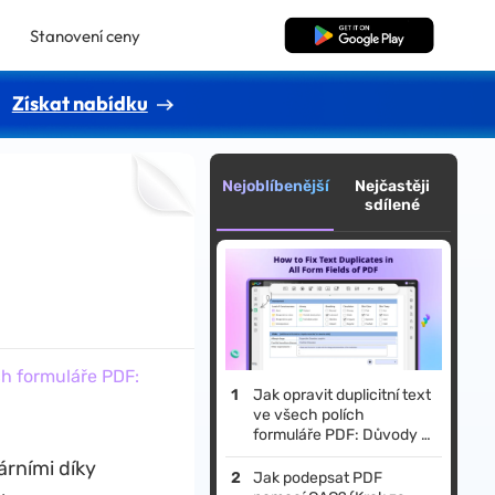
Stanovení ceny
Bezplatné stažení
Získat nabídku
Nejoblíbenější
Nejčastěji
sdílené
ch formuláře PDF:
Jak opravit duplicitní text
ve všech polích
formuláře PDF: Důvody a
řešení
árními díky
Jak podepsat PDF