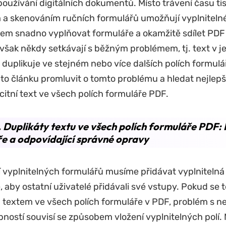
oužívání digitálních dokumentů. Místo trávení času ti
a skenováním ručních formulářů umožňují vyplnitelné 
dem snadno vyplňovat formuláře a okamžitě sdílet PDF
 však někdy setkávají s běžným problémem, tj. text v j
 duplikuje ve stejném nebo více dalších polích formul
mto článku promluvit o tomto problému a hledat nejlepší
icitní text ve všech polích formuláře PDF.
. Duplikáty textu ve všech polích formuláře PDF:
e a odpovídající správné opravy
í vyplnitelných formulářů musíme přidávat vyplnitelná
aby ostatní uživatelé přidávali své vstupy. Pokud se 
m textem ve všech polích formuláře v PDF, problém s ne
ostí souvisí se způsobem vložení vyplnitelných polí. 