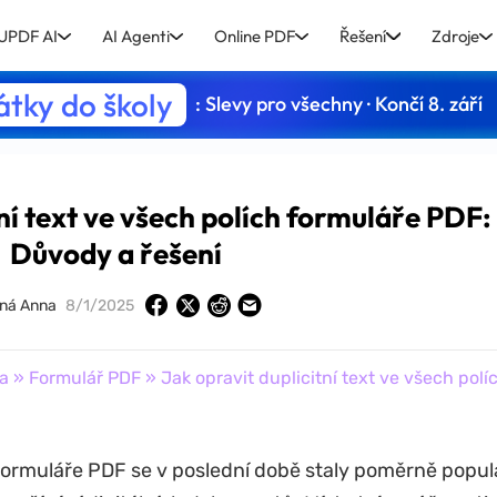
UPDF AI
AI Agenti
Online PDF
Řešení
Zdroje
tky do školy
: Slevy pro všechny · Končí 8. září
tní text ve všech polích formuláře PDF:
Důvody a řešení
ná Anna
8/1/2025
a
»
Formulář PDF
» Jak opravit duplicitní text ve všech polí
formuláře PDF se v poslední době staly poměrně popul