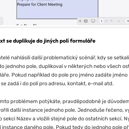
xt se duplikuje do jiných polí formuláře
telé nahlásili další problematický scénář, kdy se setkal
 do jednoho pole, duplikoval v některých nebo všech os
láře. Pokud například do pole pro jméno zadáte jméno 
e zadá i do polí pro adresu, kontakt, e-mail atd.
ímto problémem potýkáte, pravděpodobně je důvodem t
řili další instance jednoho pole. Jednoduše řečeno, vyt
 sekci Název a vložili stejné pole do ostatních sekcí. Ny
lší instance daného pole. Pokud tedy do jednoho pole př