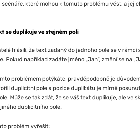
scénáře, které mohou k tomuto problému vést, a jeji
xt se duplikuje ve stejném poli
telé hlásili, že text zadaný do jednoho pole se v rámci
je. Pokud například zadáte jméno „Jan“, změní se na „J
ímto problémem potýkáte, pravděpodobně je důvodem t
řili duplicitní pole a pozice duplikátu je mírně posunu
le. Může se tak zdát, že se váš text duplikuje, ale ve s
jiného duplicitního pole.
nto problém vyřešit: