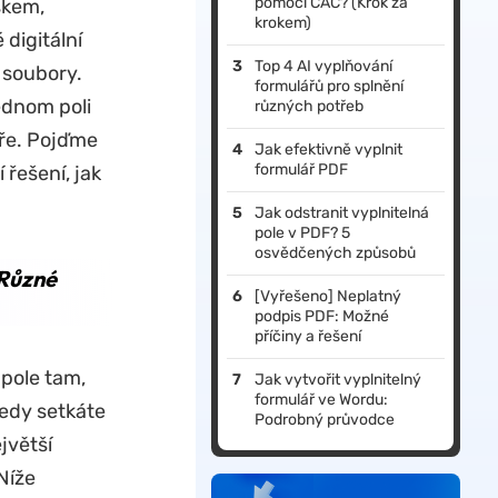
pomocí CAC? (Krok za
skem,
krokem)
digitální
Top 4 AI vyplňování
 soubory.
formulářů pro splnění
ednom poli
různých potřeb
áře. Pojďme
Jak efektivně vyplnit
formulář PDF
 řešení, jak
Jak odstranit vyplnitelná
pole v PDF? 5
osvědčených způsobů
 Různé
[Vyřešeno] Neplatný
podpis PDF: Možné
příčiny a řešení
 pole tam,
Jak vytvořit vyplnitelný
formulář ve Wordu:
tedy setkáte
Podrobný průvodce
jvětší
Níže