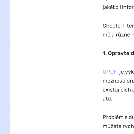
jakékoli info
Chcete-li ten
měla různé n
1. Opravte d
UPDF
je výk
možností př
existujících 
atd.
Problém s du
můžete rychl