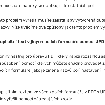
rmace, automaticky se duplikují i do ostatních polí.
to problém vyřešit, musíte zajistit, aby vytvořená dupli
ázvy. Níže uvádíme dva způsoby, jak tento problém vyř
uplicitní text v jiných polích formuláře pomocí UPD
onný nástroj pro úpravu PDF, který nabízí rozsáhlou s
izpůsobení, pomocí kterých můžete snadno provádět 
polích formuláře, jako je změna názvů polí, nastavení l
plicitním textem ve všech polích formuláře v PDF s U
e vyřešit pomocí následujících kroků: