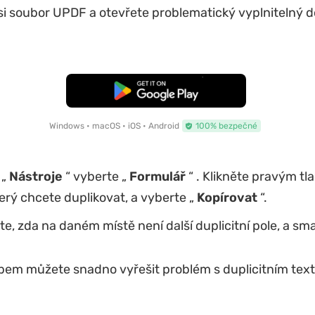
si soubor UPDF a otevřete problematický vyplnitelný
Bezplatné stažení
Windows • macOS • iOS • Android
100% bezpečné
 „
Nástroje
“ vyberte „
Formulář
“ . Klikněte pravým tl
terý chcete duplikovat, a vyberte „
Kopírovat
“.
te, zda na daném místě není další duplicitní pole, a sm
bem můžete snadno vyřešit problém s duplicitním tex
.