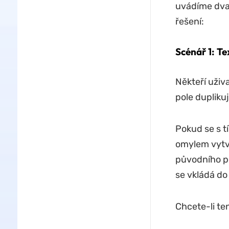
uvádíme dva 
řešení:
Scénář 1: Te
Někteří uživa
pole dupliku
Pokud se s t
omylem vytvo
původního po
se vkládá do 
Chcete-li te