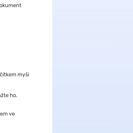
 dokument
ačítkem myši
ažte ho.
tem ve