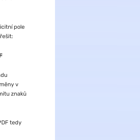
citní pole
ešit:
F
adu
změny v
imitu znaků
PDF tedy