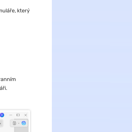
uláře, který
ranním
ři.