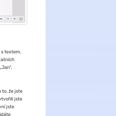
i s textem,
tatních
„Jan“,
o, že jste
vořili jste
ní jste
idáte