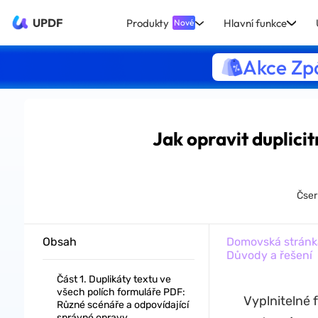
UPDF
Produkty
Hlavní funkce
Nové
Akce Zpá
Jak opravit duplici
Čser
Obsah
Domovská stránk
Důvody a řešení
Část 1. Duplikáty textu ve
všech polích formuláře PDF:
Vyplnitelné 
Různé scénáře a odpovídající
správné opravy