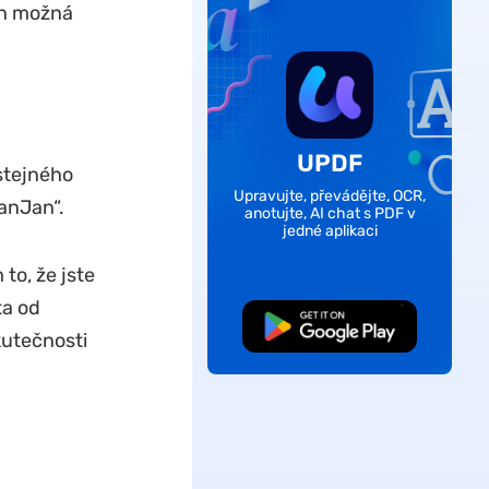
ch možná
UPDF
 stejného
Upravujte, převádějte, OCR,
anJan“.
anotujte, AI chat s PDF v
jedné aplikaci
o, že jste
ta od
Bezplatné stažení
kutečnosti