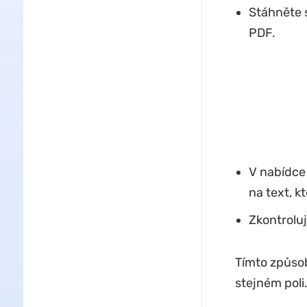
Stáhněte 
PDF.
V nabídce
na text, k
Zkontroluj
Tímto způso
stejném poli