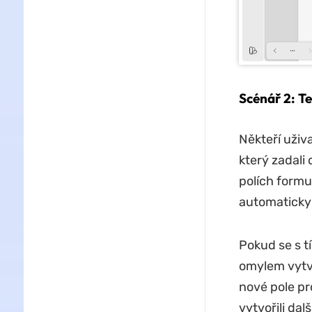
Scénář 2: Te
Někteří uživa
který zadali
polích formu
automaticky s
Pokud se s t
omylem vytvo
nové pole pro
vytvořili da