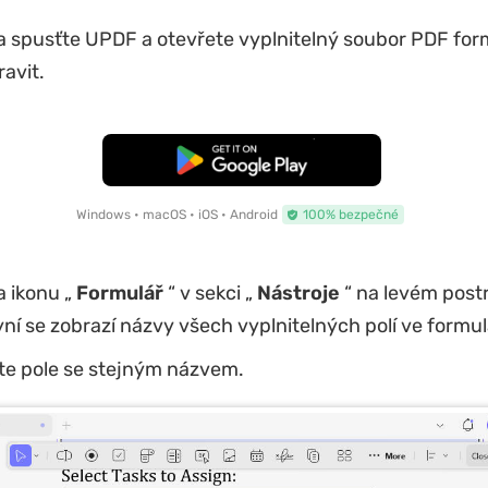
a spusťte UPDF a otevřete vyplnitelný soubor PDF form
avit.
Bezplatné stažení
Windows • macOS • iOS • Android
100% bezpečné
a ikonu „
Formulář
“ v sekci „
Nástroje
“ na levém post
ní se zobrazí názvy všech vyplnitelných polí ve formulá
jte pole se stejným názvem.