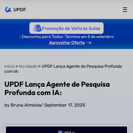
UPDF
Promoção de Volta às Aulas
: Descontos para Todos · Termina em 8 de setembro
Aproveitar Oferta
Início
»
Novidade
» UPDF Lança Agente de Pesquisa Profunda
com IA:
UPDF Lança Agente de Pesquisa
Profunda com IA:
by Bruna Almeida
/
September 17, 2025