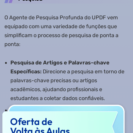
O Agente de Pesquisa Profunda do UPDF vem
equipado com uma variedade de funções que
simplificam o processo de pesquisa de ponta a
ponta:
Pesquisa de Artigos e Palavras-chave
Específicas:
Direcione a pesquisa em torno de
palavras-chave precisas ou artigos
acadêmicos, ajudando profissionais e
estudantes a coletar dados confiáveis.
Processamento de Detalhes
Oferta de
Extraídos:
Organize automaticamente
descobertas brutas em resumos e relatórios
Volta às Aulas