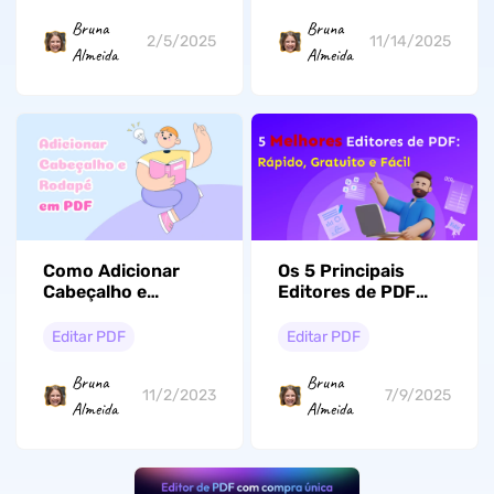
Bruna
Bruna
2/5/2025
11/14/2025
Almeida
Almeida
Como Adicionar
Os 5 Principais
Cabeçalho e
Editores de PDF
Rodapé em PDF: 4
Online: Modifique
Maneiras Simples
Seus PDFs com
Editar PDF
Editar PDF
Facilidade
Bruna
Bruna
11/2/2023
7/9/2025
Almeida
Almeida