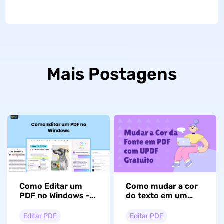
Mais Postagens
Como Editar um
Como mudar a cor
PDF no Windows -
do texto em um
Um Guia Completo
PDF? Em poucos
cliques
Editar PDF
Editar PDF