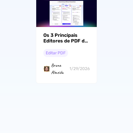
Os 3 Principais
Editores de PDF de
Compra Única (sem
necessidade de
Editar PDF
assinatura)
Bruna
1/29/2026
Almeida