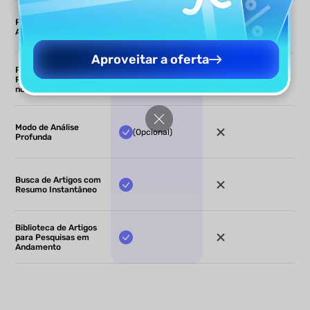
Resumir Múltiplos
Artigos de Uma Vez
Aproveitar a oferta
Perguntas e
Respostas com Base
Limitado
nos Artigos
Modo de Análise
(Opcional)
Profunda
Busca de Artigos com
Resumo Instantâneo
Biblioteca de Artigos
para Pesquisas em
Andamento