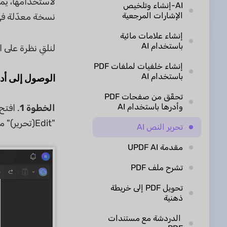
لاستخدامها، يمك
AI-إنشاء وتلخيص
الإشارات المرجعية
نسخة معدّلة في
إنشاء علامات مائية
باستخدام AI
لنلقِ نظرة على 
إنشاء خلفيات لملفات PDF
باستخدام AI
الوصول إلى أدا
تحقّق من صفحات PDF
وأدرها باستخدام AI
الخطوة
1
"Edit(تحرير)" من القائمة.
تحرير النص AI
مقدمة UPDF AI
تشرح ملف PDF
تحويل PDF إلى خريطة
ذهنية
الدردشة مع مستندات