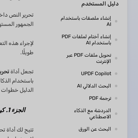
دليل المستخدم
إنشاء ملصقات باستخدام
الجمهور المسته
AI
إنشاء أختام لملفات PDF
باستخدام AI
لإجراء هذه التع
طويلًا.
تحويل ملفات PDF عبر
الإنترنت
تجعل أداة
تحري
UPDF Copilot
باستخدام الذكاء
البحث الدلالي AI
الدليل خطوات مف
ترجمة PDF
الجزء 1. كيفية تحرير نص PDF باستخدام الذكاء الاصطناعي
الدردشة مع الذكاء
الاصطناعي
البحث عن الورق