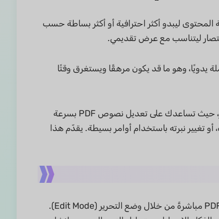
لى إعادة صياغة المحتوى ليبدو أكثر احترافية أو أكثر بساطة حسب
ختصار ليتناسب مع عرض تقديمي.
 يدويًا، وهو ما قد يكون مرهقًا ويستغرق وقتًا
في UPDF هذه العملية أسهل بكثير، حيث تساعدك على تعديل نصوص PDF بسرعة
و تغيير نبرته باستخدام أوامر بسيطة. يقدّم هذا
تتيح لك أداة تحرير النص بالذكاء الاصطناعي تعديل النص الموجود داخل ملف PDF مباشرةً من خلال وضع التحرير (Edit Mode).