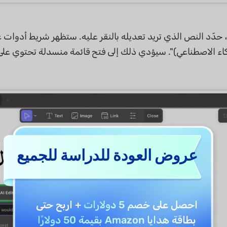
بالذكاء الاصطناعي)". سيؤدي ذلك إلى فتح قائمة منسدلة تحتوي عل
عروض العودة للدراسة للجميع
احصل على
خصم 5 دولارات
+ اربح حتى
بطاقة هدايا Amazon بقيمة 50 دولارًا