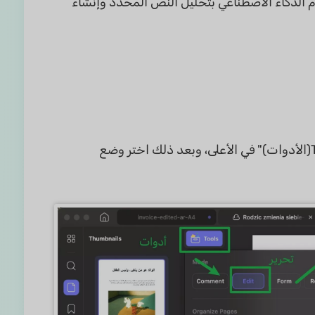
وم الذكاء الاصطناعي بتحليل النص المحدد وإنشاء
. افتح ملف PDF الذي تريد تعديله في UPDF، ثم انقر على خيار "Tools(الأدوات)" في الأعلى، وبعد ذلك اختر وضع