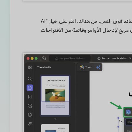
. الآن، حدّد النص الذي تريد تعديله بالنقر عليه. ستظهر شريط أدوات عائم فوق النص. من هناك، انقر على خيار "AI
ى مربع لإدخال الأوامر وقائمة من الاقتراحات