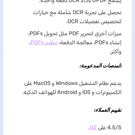
يسمح UPDF بأداء OCR دفعة واحدة.
تحصل على تجربة OCR شاملة مع خيارات
لتخصيص تفضيلات OCR.
ميزات أخرى لتحرير PDF مثل
تحويل PDFs،
إنشاء PDFs، معالجة الدفعة،
تنظيم
PDFs
،
وأكثر.
المنصات المدعومة:
يدعم نظام التشغيل Windows و MacOS على
الكمبيوترات و iOS و Android للهواتف الذكية.
تقييم العملاء:
4.5/5 على
G2
.