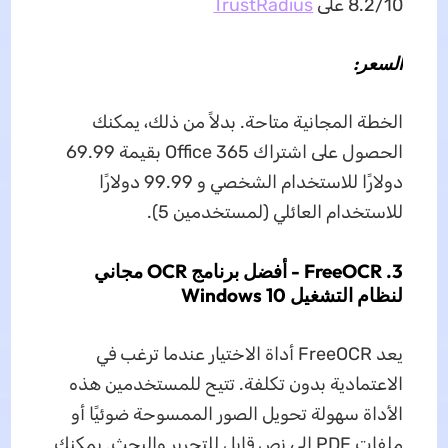
8.2/10 على
TrustRadius
السعر:
الخطة المجانية متاحة. بدلاً من ذلك، يمكنك
الحصول على اشتراك Office 365 بقيمة 69.99
دولارًا للاستخدام الشخصي و 99.99 دولارًا
للاستخدام العائلي (لمستخدمين 5).
3. FreeOCR - أفضل برنامج OCR مجاني
لنظام التشغيل Windows 10
يعد FreeOCR أداة الاختيار عندما ترغب في
الاعتمادية بدون تكلفة. تتيح للمستخدمين هذه
الأداة سهولة تحويل الصور الممسوحة ضوئيًا أو
ملفات PDF إلى نص قابل للتحرير والبحث. يمكنك