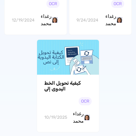
دليل مفصل
دليل خطوة بخطوة
OCR
OCR
باستخدام UPDF
رغداء
رغداء
12/19/2024
9/24/2024
محمد
محمد
كيفية تحويل الخط
اليدوي إلى
نص باستخدام 5 طرق
بسيطة
OCR
رغداء
10/19/2025
محمد