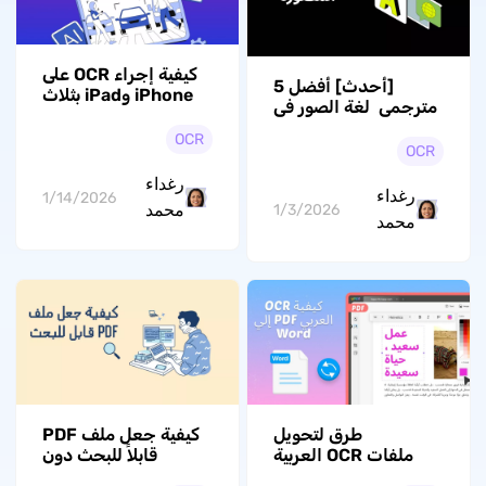
كيفية إجراء OCR على
[أحدث] أفضل 5
iPhone وiPad بثلاث
مترجمي لغة الصور في
طرق، باستخدام تقنية
2026
OCR iPhone
OCR
OCR
رغداء
رغداء
1/14/2026
محمد
1/3/2026
محمد
طرق لتحويل
كيفية جعل ملف PDF
ملفات OCR العربية
قابلاً للبحث دون
من PDF إلى Word مع
الحاجة إلى Adobe: