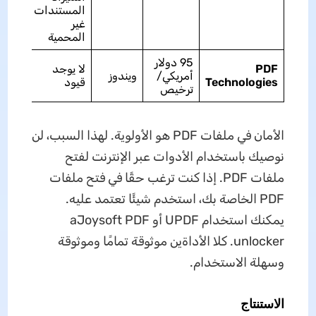
المستندات
غير
المحمية
95 دولار
PDF
لا يوجد
أمريكي/
ويندوز
جيدة
Technologies
قيود
ترخيص
الأمان في ملفات PDF هو الأولوية. لهذا السبب، لن
نوصيك باستخدام الأدوات عبر الإنترنت لفتح
ملفات PDF. إذا كنت ترغب حقًا في فتح ملفات
PDF الخاصة بك، استخدم شيئًا تعتمد عليه.
يمكنك استخدام UPDF أو aJoysoft PDF
unlocker. كلا الأداةين موثوقة تمامًا وموثوقة
وسهلة الاستخدام.
الاستنتاج