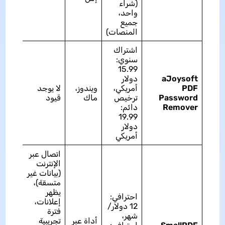
(شراء
واحد،
جميع
المنصات)
اشتراك
سنوي:
15.99
aJoysoft
دولار
PDF
أمريكي،
ويندوز،
لا يوجد
ممتاز
Password
ترخيص
ماك
قيود
Remover
دائم:
19.99
دولار
أمريكي
اتصال عبر
الإنترنت
(بيانات غير
متسقة)،
يظهر
احترافي:
إعلانات،
12 دولار/
فترة
شهر،
أداة عبر
تجريبية