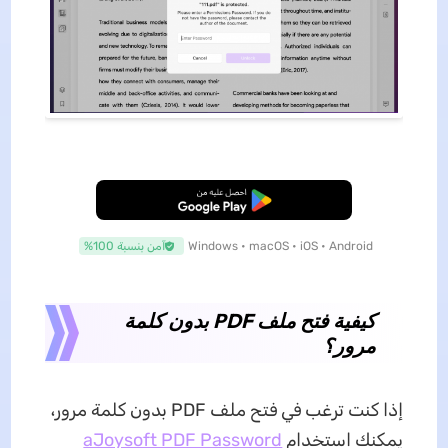
تنزيل مجاني
Windows • macOS • iOS • Android
آمن بنسبة 100%
كيفية فتح ملف PDF بدون كلمة
مرور؟
إذا كنت ترغب في فتح ملف PDF بدون كلمة مرور،
يمكنك استخدام
aJoysoft PDF Password