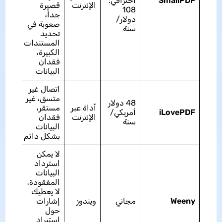
SmallPDF
احترافي:
مقبول
الإنترنت
قصيرة
108
جداً،
دولار/
صعوبة في
سنة
تحديد
المستندات
الكبيرة،
فقدان
البيانات
اتصال غير
متسق، غير
48 دولار
أداة عبر
مستقر،
iLovePDF
أمريكي/
مقبول
الإنترنت
فقدان
سنة
البيانات
بشكل دائم
لا يمكن
استرداد
البيانات
المفقودة،
لا يعطيك
Weeny
مجاني
ويندوز
إشارات
جيدة
حول
استيراد