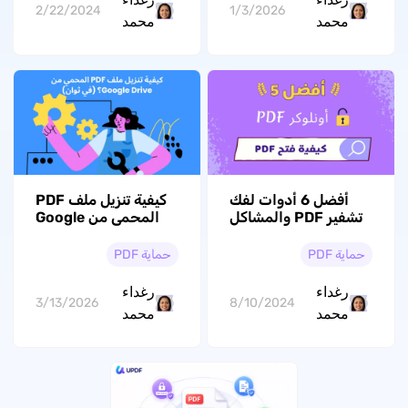
2/22/2024
1/3/2026
محمد
محمد
أفضل 6 أدوات لفك
كيفية تنزيل ملف PDF
تشفير PDF والمشاكل
المحمي من Google
الشائعة
Drive؟ (في ثوانٍ)
حماية PDF
حماية PDF
رغداء
رغداء
3/13/2026
8/10/2024
محمد
محمد