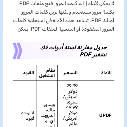
لا يمكن لأداة إزالة كلمة المرور فتح ملفات PDF
بكلمة مرور مستخدم ولكنها تزيل كلمات المرور
لمالك PDF. تساعد هذه الأداة في استعادة كلمات
المرور المفقودة أو المنسية لملفات PDF. يمكن
جدول مقارنة لستة أدوات فك
تشفير PDF
نظام
سرعة
الأداة
التسعير
القيود
التشغيل
الفتح
29.99
دولار
أمريكي/
سنوي،
ويندوز،
49.99
ماك،
دولار
لا يوجد
UPDF
أندرويد،
ممتاز
أمريكي/
قيود
آي أو
دائم
إس