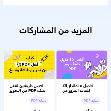
المزيد من المشاركات
أفضل ١١ أداة لإزالة
أفضل طريقتين لقفل
كلمات المرور من
ملف PDF من التحرير
ملفات PDF AI في
والنسخ والطباعة
2026
حماية PDF
حماية PDF
رغداء
رغداء