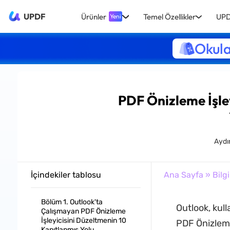
UPDF
Ürünler
Temel Özellikler
UPD
Yeni
Okula
PDF Önizleme İşle
Aydı
İçindekiler tablosu
Ana Sayfa
»
Bilgi
Bölüm 1. Outlook'ta
Outlook, kul
Çalışmayan PDF Önizleme
İşleyicisini Düzeltmenin 10
PDF Önizleme İ
Kanıtlanmış Yolu