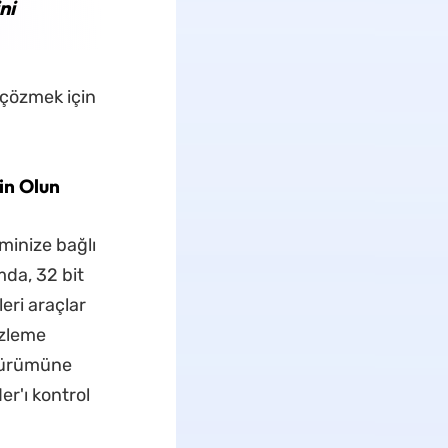
ni
u çözmek için
in Olun
minize bağlı
mda, 32 bit
eri araçlar
izleme
t sürümüne
r'ı kontrol