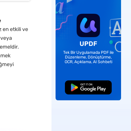
e
en etkili ve
 veya
UPDF
emeldir.
Tek Bir Uygulamada PDF ile
eçmek
Düzenleme, Dönüştürme,
OCR, Açıklama, AI Sohbeti
üğmeyi
Ücretsiz İndirme