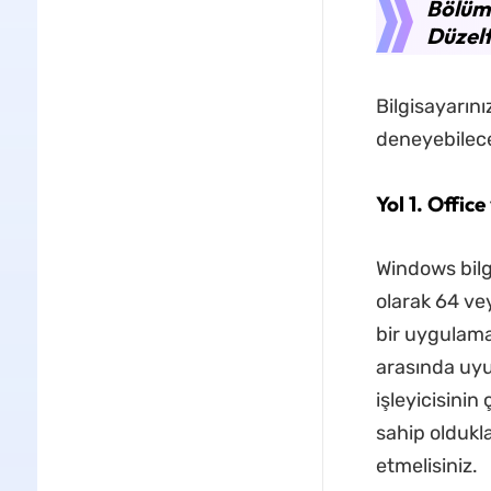
Bölüm 
Düzelt
Bilgisayarını
deneyebilece
Yol 1. Offic
Windows bilgi
olarak 64 ve
bir uygulama 
arasında uyu
işleyicisinin
sahip oldukl
etmelisiniz.