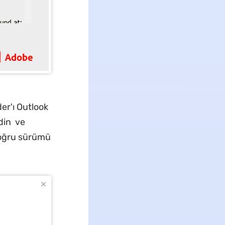
er'ı Outlook
din ve
 doğru sürümü