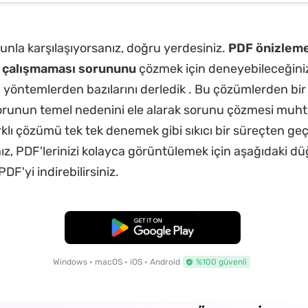
unla karşılaşıyorsanız, doğru yerdesiniz.
PDF önizlem
in çalışmaması sorununu
çözmek için deneyebileceğiniz 
 yöntemlerden bazılarını derledik . Bu çözümlerden bir
sorunun temel nedenini ele alarak sorunu çözmesi muht
rklı çözümü tek tek denemek gibi sıkıcı bir süreçten g
ız, PDF'lerinizi kolayca görüntülemek için aşağıdaki d
DF'yi indirebilirsiniz.
Ücretsiz İndirme
Windows • macOS • iOS • Android
%100 güvenli