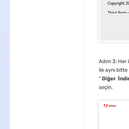
Adım 3: Her 
ile aynı bitt
"
Diğer
İnd
seçin.