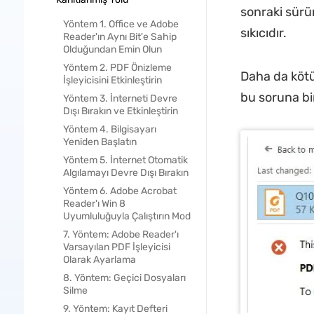
sonraki sürü
Yöntem 1. Office ve Adobe
sıkıcıdır.
Reader'ın Aynı Bit'e Sahip
Olduğundan Emin Olun
Yöntem 2. PDF Önizleme
Daha da kötü
İşleyicisini Etkinleştirin
bu soruna b
Yöntem 3. İnterneti Devre
Dışı Bırakın ve Etkinleştirin
Yöntem 4. Bilgisayarı
Yeniden Başlatın
Yöntem 5. İnternet Otomatik
Algılamayı Devre Dışı Bırakın
Yöntem 6. Adobe Acrobat
Reader'ı Win 8
Uyumluluğuyla Çalıştırın Mod
7. Yöntem: Adobe Reader'ı
Varsayılan PDF İşleyicisi
Olarak Ayarlama
8. Yöntem: Geçici Dosyaları
Silme
9. Yöntem: Kayıt Defteri