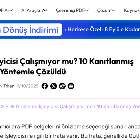
F AI
AI Araçları
Çevrimiçi PDF
Çözüm
Kaynak
 Dönüş İndirimi
: Herkese Özel · 8 Eylüle Kada
yicisi Çalışmıyor mu? 10 Kanıtlanmış
Yöntemle Çözüldü
n, Trkan
9/10/2025
» PDF Önizleme İşleyicisi Çalışmıyor mu? 10 Kanıtlanmış Y
lanıcılara PDF belgelerini önizleme seçeneği sunar, anc
şleyicisi ile ilgili bir hata verir. Bu hata, genellikle Ou