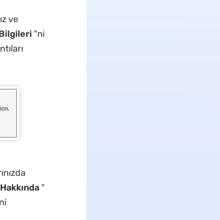
ız ve
Bilgileri
"ni
ntıları
rınızda
 Hakkında
"
ni