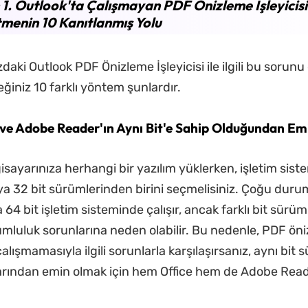
1. Outlook'ta Çalışmayan PDF Önizleme İşleyicisi
menin 10 Kanıtlanmış Yolu
zdaki Outlook PDF Önizleme İşleyicisi ile ilgili bu sorun
ğiniz 10 farklı yöntem şunlardır.
e ve Adobe Reader'ın Aynı Bit'e Sahip Olduğundan Em
sayarınıza herhangi bir yazılım yüklerken, işletim siste
ya 32 bit sürümlerinden birini seçmelisiniz. Çoğu duru
64 bit işletim sisteminde çalışır, ancak farklı bit sürüml
mluluk sorunlarına neden olabilir. Bu nedenle, PDF ön
 çalışmamasıyla ilgili sorunlarla karşılaşırsanız, aynı bi
arından emin olmak için hem Office hem de Adobe Reade