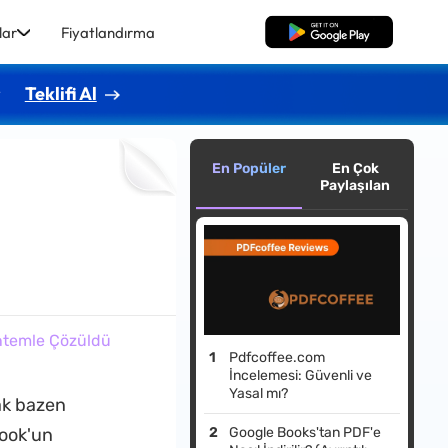
lar
Fiyatlandırma
Ücretsiz İndirme
r
Teklifi Al
En Popüler
En Çok
Paylaşılan
öntemle Çözüldü
Pdfcoffee.com
İncelemesi: Güvenli ve
Yasal mı?
ak bazen
tlook'un
Google Books'tan PDF'e