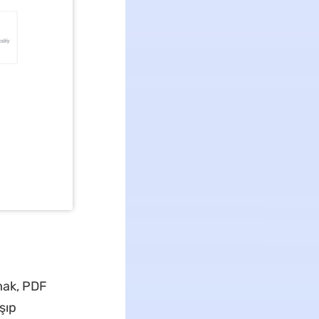
kmak, PDF
şıp