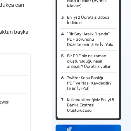
Nasıl İndirilir? (Ayrıntılı
oldukça can
Kılavuz)
En İyi 2 Ücretsiz Udocz
İndiricisi
maktan başka
"Bir Sayı Aralık Dışında"
PDF Sorununu
Düzeltmenin 3 En İyi Yolu
Bir PDF'nin ne zaman
oluşturulduğu nasıl
anlaşılır? Ücretsiz yollar
Twitter Konu Başlığı
PDF'ye Nasıl Kaydedilir?
(3 En İyi Yol)
Kullanabileceğiniz En İyi 5
Banka Ekstresi
Oluşturucusu