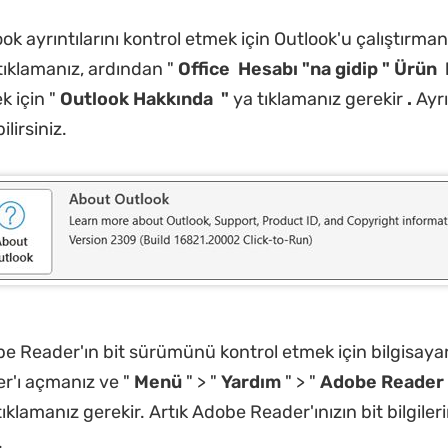
ok ayrıntılarını kontrol etmek için Outlook'u çalıştırman
tıklamanız, ardından "
Office
Hesabı "na gidip "
Ürün
 için "
Outlook
Hakkında
"
ya tıklamanız gerekir
.
Ayrı
lirsiniz.
e Reader'ın bit sürümünü kontrol etmek için bilgisaya
r'ı açmanız ve "
Menü
" > "
Yardım
" > "
Adobe Reader
klamanız gerekir. Artık Adobe Reader'ınızın bit bilgileri
.