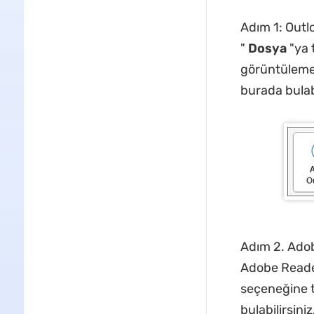
Adım 1: Outlo
"
Dosya
"ya 
görüntülemek
burada bulabi
Adım 2. Adob
Adobe Reade
seçeneğine tı
bulabilirsiniz