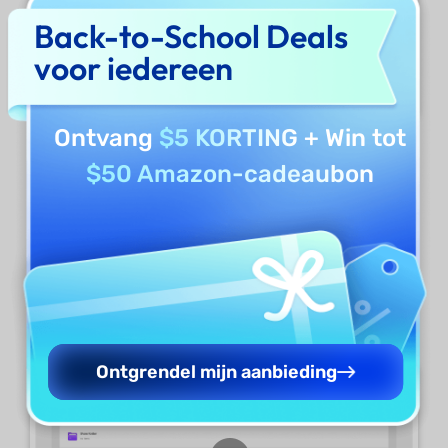
Back-to-School Deals
voor iedereen
Ontvang
$5 KORTING
+ Win tot
Bestanden hernoemen
$50 Amazon-cadeaubon
Als u een specifiek bestand wilt hernoemen,
selecteert u het pictogram
met de drie
puntjes
naast het bestand en selecteert u
'
Hernoemen
' in het vervolgkeuzemenu.
Ontgrendel mijn aanbieding