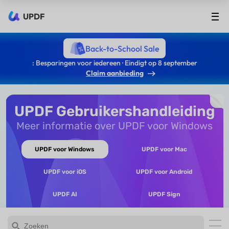
UPDF
Back-to-School Sale
: Besparingen voor iedereen · Eindigt op 8 september
Claim aanbieding
UPDF Gebruikershandleiding
Meer informatie over UPDF voor Windows
UPDF voor Windows
UPDF voor Mac
UPDF voor iOS
UPDF voor Android
UPDF AI
UPDF Sign