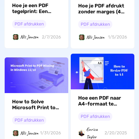
Hoe je een PDF
Hoe je PDF afdrukt
tegelprint: Een
zonder marges (4
praktische gids
effectieve
voor posterformaat
manieren)
PDF afdrukken
PDF afdrukken
printen
Nls Jansen
Nls Jansen
2/7/2026
1/5/2026
Hoe een PDF naar
How to Solve
A4-formaat te
Microsoft Print to
wijzigen? Een
PDF Missing? (5
stapsgewijze
PDF afdrukken
Solutions) 复制
PDF afdrukken
uitgebreide gids
Enrica
Nls Jansen
1/31/2026
2/20/2025
Taylor