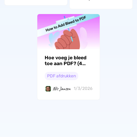
Hoe voeg je bleed
toe aan PDF? (4
eenvoudige
manieren)
PDF afdrukken
Nls Jansen
1/3/2026