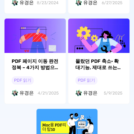
유경은
유경은
8/23/2024
6/27/2025
PDF 페이지 이동 완전
몰랐던 PDF 축소· 확
정복 – 4가지 방법으
대기능, 제대로 쓰는
로 해결!
법
PDF 읽기
PDF 읽기
유경은
유경은
4/21/2025
5/9/2025