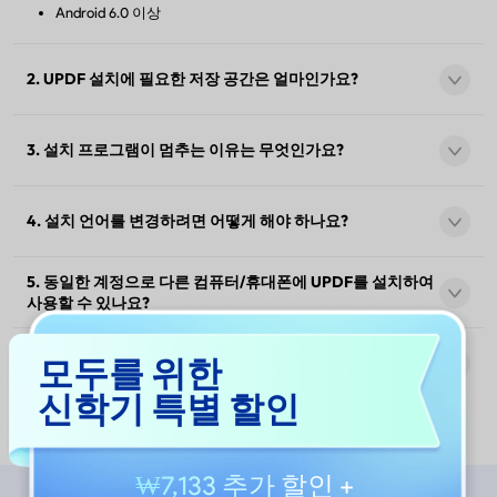
Android 6.0 이상
2. UPDF 설치에 필요한 저장 공간은 얼마인가요?
안전하게
Nomostar
UPDF는 패키지 크기가 다른 다양한 버전으로 제공됩니다. 다음은
UPDF의 구체적인 패키지 크기입니다.
3. 설치 프로그램이 멈추는 이유는 무엇인가요?
Windows: 177MB; OCR 플러그인: 1.68GB
모바일 AI PDF 스캐너 
다양한 이유로 인해 설치가 중단될 수 있습니다. 네트워크 문제, 소
Mac (웹사이트 버전): 85MB (OCR 플러그인: 1.4GB)
프트웨어 충돌, 시스템 리소스 부족 등이 원인일 수 있습니다. UPDF
4. 설치 언어를 변경하려면 어떻게 해야 하나요?
Mac (앱 스토어 버전): 296.9 MB
설치 프로그램을 종료하고 컴퓨터의 저장 공간을 정리한 후, 다른
iOS: 70 MB
모든 소프트웨어를 닫고 설치를 다시 시도해 보세요. 그래도 문제
설치 과정에서 설치 프로그램의 오른쪽 하단 모서리에서 언어를 변
Android: 140MB
가 지속되면
support@superace.com
으로 문의해 주시기 바랍니다.
5. 동일한 계정으로 다른 컴퓨터/휴대폰에 UPDF를 설치하여
경할 수 있습니다. 이미 UPDF를 설치한 경우에도 Windows에서는
사용할 수 있나요?
파일 > 환경 설정 > 일반 > 응용 프로그램 언어로 이동하거나 Mac
Nomostar iOS용
에서는 UPDF > 설정 > 일반 > 응용 프로그램 언어로 이동하여 언어
네. 하나의 UPDF 계정으로 두 대의 데스크톱과 두 대의 모바일 디바
를 변경할 수 있습니다.
6. Google Play에 접속하지 않고 Android에서 UPDF를 다운
이스에서 동시에 로그인할 수 있습니다.
모두를 위한
iOS 14.0 이상 지원
로드할 수 있나요?
신학기 특별 할인
예. 구글 플레이에 액세스할 수 없고 안드로이드 디바이스에 UPDF
아직 궁금한 점이 있으신가요?
기능
|
연락처
|
사용자 가이드
를 다운로드하려면 여기를 클릭하여
UPDF 안드로이드 APK를 휴
대폰에
직접 다운로드할 수 있습니다. 그런 다음 다운로드한 APK
파일을 탭하여 설치합니다.
Nomostar Android용
₩7,133 추가 할인
+