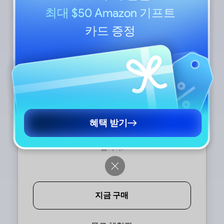
제품 및 요금제
Android 6.0 이상 지원
최대 $50 Amazon 기프트
카드 증정
개인용
기업용
UPDF Pro
매년 2,000,000회 이상 다운로드.
바
71,300
전문 기술 지원 팀.
평
₩
/ 년
혜택 받기
PDF 편집, 변환, 주석 달기 도구를 모두 이용할 수 있
습니다.
지금 구매