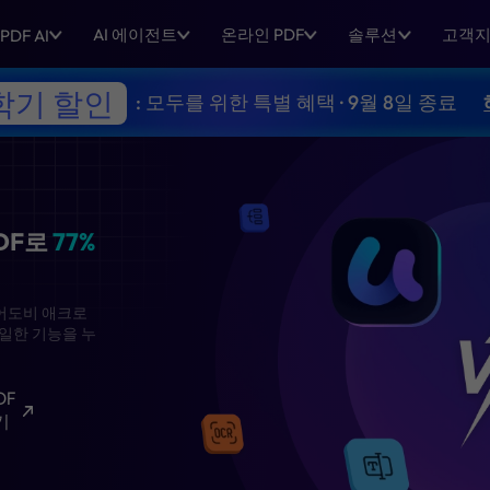
AI 에이전트
온라인 PDF
솔루션
고객
PDF AI
학기 할인
: 모두를 위한 특별 혜택 · 9월 8일 종료
크로뱃: UPDF로
77%
서 가장 저렴한 어도비 애크로
%만 지불하면 동일한 기능을 누