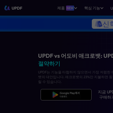
UPDF
제품
핵심 기능
U
NEW
신
UPDF vs 어도비 애
절약하기
UPDF는 기능을 타협하지 않으면
뱃의 대안입니다. 애크로뱃의 23
릴 수 있습니다.