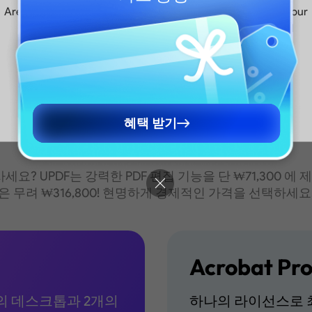
최고의 Adobe Acrobat 대안에 대해 더 알아보기>>
Are you visiting updf.com from outside this region? Visit your
regional site for more relevant pricing, promotions, and
events.
영어 사이트로 계속 가기
Continue to English Site
혜택 받기
더 저렴한 가격
세요? UPDF는 강력한 PDF 편집 기능을 단 ₩71,300 
은 무려 ₩316,800! 현명하게 경제적인 가격을 선택하세요
Acrobat Pr
의 데스크톱과 2개의
하나의 라이선스로 