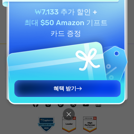
₩7,133 추가 할인
+
다른 국가에서 UPDF.com을 접속하시나요? 보다
최대 $50 Amazon 기프트
적절한 가격과 프로모션을 확인하려면 해당 국가
의 사이트를 방문해주세요.
카드 증정
Are you visiting updf.com from outside this
region? Visit your regional site for more
relevant pricing, promotions, and events.
영어 사이트로 계속 가기
UPDF
Continue to English Site
혜택 받기
윈도우, 맥, iOS, 안드로이드용 AI 기반 PDF 편집기
하나의 라이선스, 모든 플랫폼