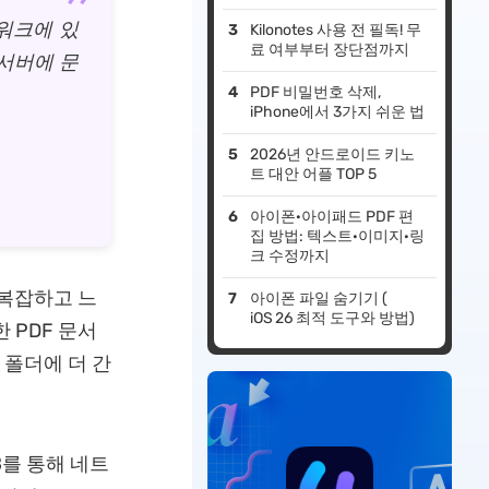
트워크에 있
Kilonotes 사용 전 필독! 무
료 여부부터 장단점까지
서버에 문
PDF 비밀번호 삭제,
iPhone에서 3가지 쉬운 법
2026년 안드로이드 키노
트 대안 어플 TOP 5
아이폰·아이패드 PDF 편
집 방법: 텍스트·이미지·링
크 수정까지
 복잡하고 느
아이폰 파일 숨기기 (
iOS 26 최적 도구와 방법)
 PDF 문서
 폴더에 더 간
B를 통해 네트