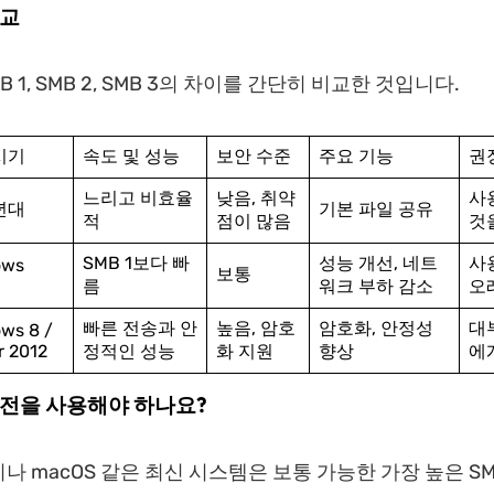
비교
B 1, SMB 2, SMB 3의 차이를 간단히 비교한 것입니다.
시기
속도 및 성능
보안 수준
주요 기능
권
느리고 비효율
낮음, 취약
사
년대
기본 파일 공유
적
점이 많음
것
SMB 1보다 빠
성능 개선, 네트
사
ows
보통
름
워크 부하 감소
오
빠른 전송과 안
높음, 암호
암호화, 안정성
대
ws 8 /
r 2012
정적인 성능
화 지원
향상
에
버전을 사용해야 하나요?
11이나 macOS 같은 최신 시스템은 보통 가능한 가장 높은 S