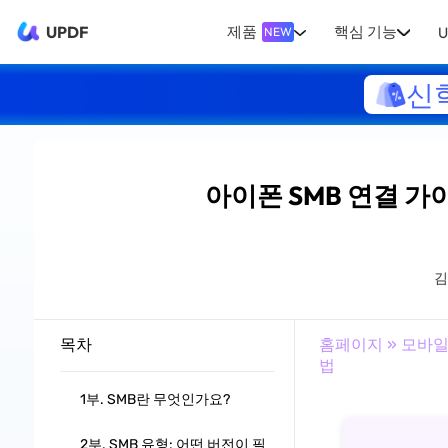
UPDF
제품
핵심 기능
U
NEW
신
아이폰 SMB 연결 
목차
홈페이지
»
모바일
법
1부. SMB란 무엇인가요?
2부. SMB 유형: 어떤 버전이 필