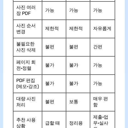
사진 여러
가능
가능
가능
장 PDF
사진 순서
제한적
제한적
자유롭게
변경
불필요한
불편
불편
간편
사진 삭제
페이지 회
불가
불가
가능
전·정렬
PDF 편집
불가
불가
가능
(메모·강조)
대량 사진
매우 편
불편
보통
처리
함
제출·업
추천 사용
급할 때
정리용
무·실사
상황