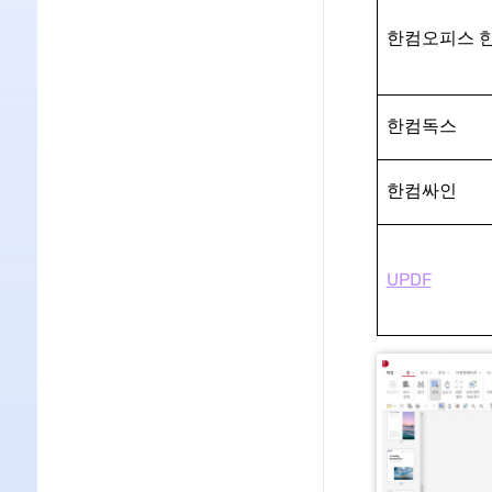
한컴오피스 
한컴독스
한컴싸인
UPDF