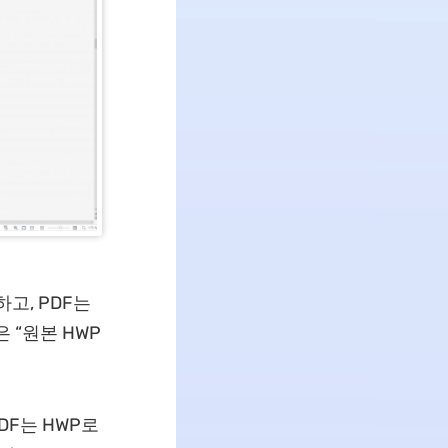
고, PDF는
 “원본 HWP
DF는 HWP로