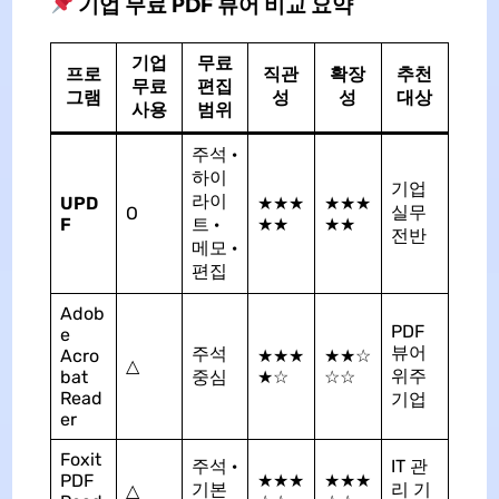
기업 무료 PDF 뷰어 비교 요약
기업
무료
프로
직관
확장
추천
무료
편집
그램
성
성
대상
사용
범위
주석 ·
하이
기업
라이
UPD
★★★
★★★
실무
O
F
트 ·
★★
★★
전반
메모 ·
편집
Adob
PDF
e
뷰어
주석
Acro
★★★
★★☆
△
위주
bat
중심
★☆
☆☆
Read
기업
er
Foxit
주석 ·
IT 관
PDF
★★★
★★★
기본
리 기
△