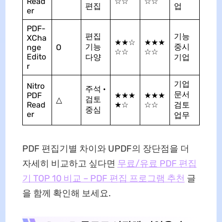
Read
☆☆
☆☆
편집
업
er
PDF-
편집
기능
XCha
★★☆
★★★
기능
중시
nge
O
☆☆
☆☆
Edito
다양
기업
r
기업
Nitro
주석 ·
문서
PDF
★★★
★★★
검토
△
Read
★☆
☆☆
검토
중심
er
업무
PDF 편집기별 차이와 UPDF의 장단점을 더
자세히 비교하고 싶다면
무료/유료 PDF 편집
기 TOP 10 비교 – PDF 편집 프로그램 추천
글
을 함께 확인해 보세요.