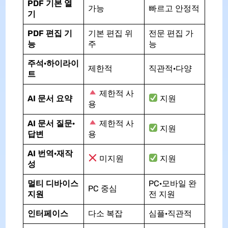
PDF 기본 열
가능
빠르고 안정적
기
PDF 편집 기
기본 편집 위
전문 편집 가
능
주
능
주석·하이라이
제한적
직관적·다양
트
제한적 사
AI 문서 요약
지원
용
AI 문서 질문·
제한적 사
지원
답변
용
AI 번역·재작
미지원
지원
성
멀티 디바이스
PC·모바일 완
PC 중심
지원
전 지원
인터페이스
다소 복잡
심플·직관적