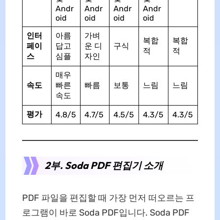
Andr
Andr
Andr
Andr
oid
oid
oid
oid
인터
아름
가벼
복합
복합
페이
답고
운 디
구식
적
적
스
심플
자인
매우
속도
빠른
빠름
보통
느림
느림
속도
평가
4.8/5
4.7/5
4.5/5
4.3/5
4.3/5
2부. Soda PDF 편집기 소개
PDF 파일을 편집할 때 가장 먼저 떠오르는 프
로그램이 바로 Soda PDF입니다. Soda PDF