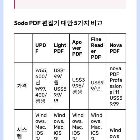
Soda PDF 편집기 대안 5가지 비교
Fine
Apo
UPD
Light
Read
Nova
wer
F
PDF
er
PDF
PDF
PDF
nova
₩55,
US$1
PDF
600/
9.9/
US$3
Profe
년
월
US$9
가격
9.95/
ssion
9/년
₩97,
US$5
평생
al 11:
400/
9.9/
US$5
평생
년
9.99
Wind
Wind
Wind
Wind
ows,
ows,
ows,
ows,
Mac,
Mac,
Mac,
Mac,
시스
Wind
iOS
iOS
iOS
iOS
템
ows
및
및
및
및