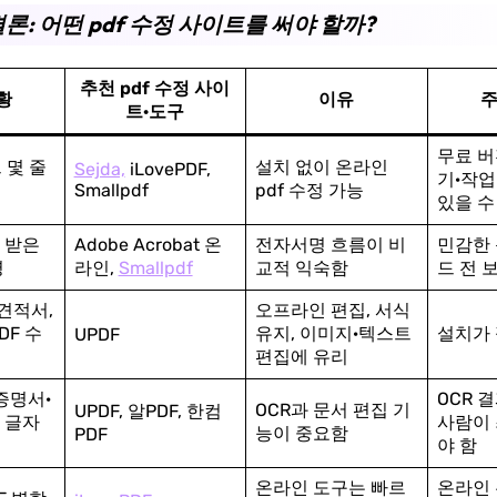
론: 어떤 pdf 수정 사이트를 써야 할까?
추천 pdf 수정 사이
황
이유
주
트·도구
무료 버
 몇 줄
설치 없이 온라인
Sejda,
iLovePDF,
기·작업
Smallpdf
pdf 수정 가능
있을 수
 받은
Adobe Acrobat 온
전자서명 흐름이 비
민감한 
명
라인,
Smallpdf
교적 익숙함
드 전 
견적서,
오프라인 편집, 서식
DF 수
유지, 이미지·텍스트
설치가
UPDF
편집에 유리
증명서·
OCR 
OCR과 문서 편집 기
UPDF, 알PDF, 한컴
 글자
사람이 
능이 중요함
PDF
야 함
온라인 도구는 빠르
온라인 