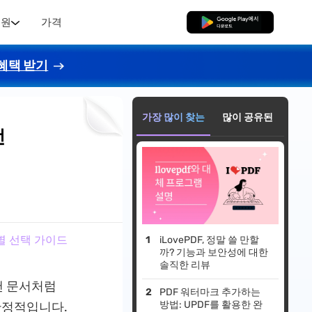
지원
가격
무료로 다운로드
혜택 받기
가장 많이 찾는
많이 공유된
선
황별 선택 가이드
iLovePDF, 정말 쓸 만할
까? 기능과 보안성에 대한
솔직한 리뷰
캔 문서처럼
PDF 워터마크 추가하는
방법: UPDF를 활용한 완
안정적입니다.