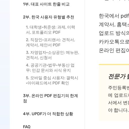
1부. 대표 사이트 한줄 비교
한국에서 pd
2부. 한국 사용자 유형별 추천
계약서, 홈택
1. 대학생·취준생: 과제, 이력
서, 포트폴리오 PDF
업로드 방식의
2. 직장인·프리랜서: 견적서,
카카오톡으로 
계약서, 제안서 PDF
온라인 편집이
3. 자영업자·소상공인: 메뉴판,
견적서, 신청서
4. 공공기관·법무·부동산 업
무: 민감 문서와 서식 유지
전문가 
5. 모바일 중심 사용자: 갤럭시
·아이패드에서 PDF 확인
주민등록번
에 업로드
3부. 온라인 PDF 편집기의 한계
점
서에서 변환
야 합니다.
4부. UPDF가 더 적합한 상황
FAQ