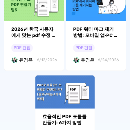
2026년 한국 사용자
PDF 워터 마크 제거
에게 맞는 pdf 수정 사
방법: 모바일 앱·PC 일
이트 추천: 상황별 선
괄 처리로 스캔본까지
택 가이드
한 번에 지우기
PDF 편집
PDF 편집
유경은
유경은
6/12/2026
6/24/2026
효율적인 PDF 표를를
만들기: 6가지 방법