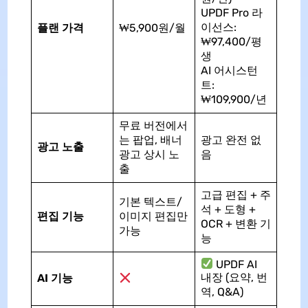
UPDF Pro 라
이선스:
플랜 가격
₩5,900원/월
₩97,400/평
생
AI 어시스턴
트:
₩109,900/년
무료 버전에서
는 팝업, 배너
광고 완전 없
광고 노출
광고 상시 노
음
출
고급 편집 + 주
기본 텍스트/
석 + 도형 +
편집 기능
이미지 편집만
OCR + 변환 기
가능
능
UPDF AI
내장 (요약, 번
AI 기능
역, Q&A)