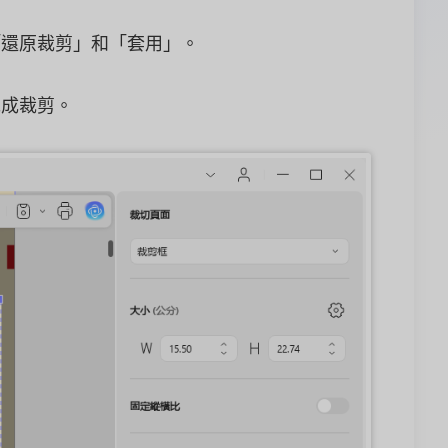
「還原裁剪」和「套用」。
完成裁剪。