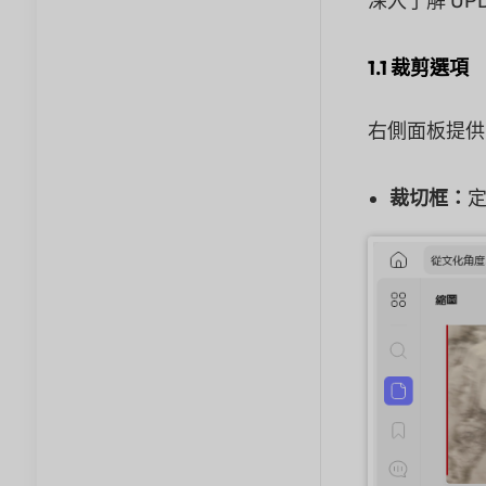
深入了解 U
1.1 裁剪選項
右側面板提供
裁切框：
定