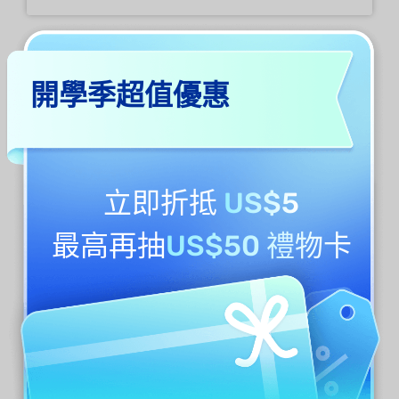
點擊 鍵盤上的
搜尋
按鈕或
Enter按鈕。
開學季超值優惠
如果這些單字在您的文件中，它們將出現在結
果畫面上。點擊結果可查看 PDF 文件中的單
字。
立即折抵
US$5
最高再抽
US$50 禮物卡