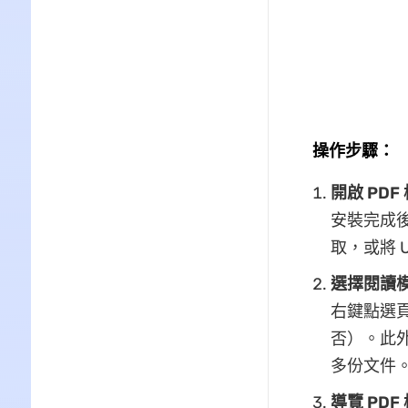
操作步驟：
開啟 PDF
安裝完成後
取，或將 
選擇閱讀
右鍵點選
否）。此
多份文件
導覽 PDF