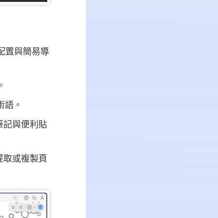
配置與簡易導
。
術語。
筆記與便利貼
提取或複製頁