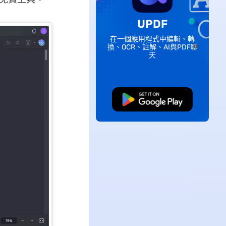
UPDF
在一個應用程式中編輯、轉
換、OCR、註解、AI與PDF聊
天
免費下載