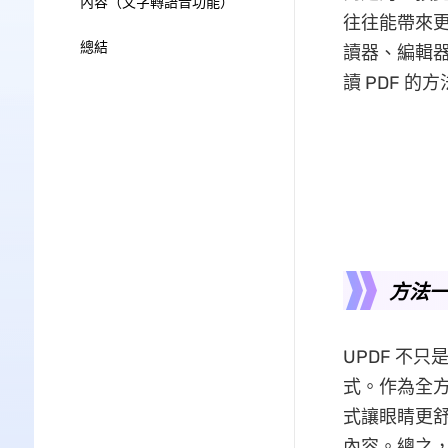
內容（文字轉語音功能）
往往能帶來
總結
讀器、編輯器
讀 PDF 的
方法一：
UPDF 不只
式。作為全方
式讓眼睛更舒
內容。總之，對