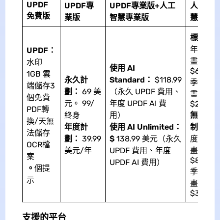
UPDF
UPDF專
UPDF專業版+人工
人工智
免費版
業版
智慧專業版
慧
助手
標準：
年度計
UPDF：
畫：
水印
使用 AI
$69.00
1GB 雲
永久計
Standard：
$118.99
季度計
端儲存3
劃：
69 美
（永久 UPDF 費用、
畫：
個免費
元。 99/
年度 UPDF AI 費
$29.00
PDF轉
終身
用）
無限
換/天無
年度計
使用 AI Unlimited：
制：
年
法儲存
劃：
39.99
$
138.99 美元（永久
度計
OCR檔
美元/年
UPDF 費用、年度
畫：
案
$89.00
UPDF AI 費用）
。
個提
季度計
示
畫：
$39.00
支援的平台