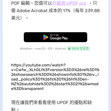
PDF 編輯。您還可以
升級到 UPDF pro
，只
需 Adob​​e Acrobat 成本的 17%（每年 239.88
美元）。
免費下載
Windows • macOS • iOS • Android
100% 安全性
https://youtube.com/watch?
v=Cwfw_XLh0LI%3Fversion%3D3%26rel%3D1%
26showsearch%3D0%26showinfo%3D1%26iv_l
oad_policy%3D1%26fs%3D1%26hl%3Den-
NZ%26autohide%3D2%26start%3D21%26wmod
e%3Dtransparent
現在讓我們來看看使用 UPDF 的優點和缺
點。