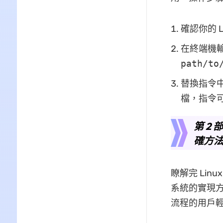
確認你的 L
在終端機輸入
path/to
替換指令中
檔，指令可寫
第 2 
確方
瞭解完 Lin
系統的實現
流程的用戶輕