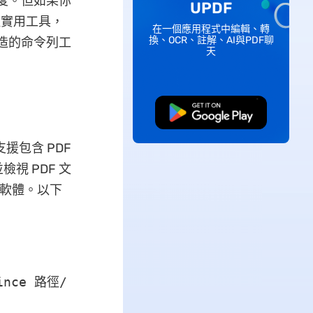
難度。但如果你
UPDF
多種實用工具，
在一個應用程式中編輯、轉
換、OCR、註解、AI與PDF聊
打造的命令列工
天
免費下載
援包含 PDF
視 PDF 文
檢視軟體。以下
ince 路徑/