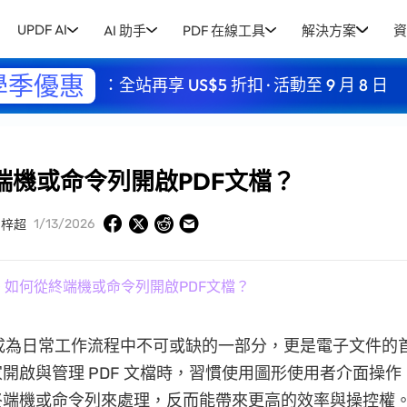
UPDF AI
AI 助手
PDF 在線工具
解決方案
資
學季優惠
：全站再享 US$5 折扣 · 活動至 9 月 8 日
端機或命令列開啟PDF文檔？
1/13/2026
周梓超
» 如何從終端機或命令列開啟PDF文檔？
已成為日常工作流程中不可或缺的一部分，更是電子文件的
開啟與管理 PDF 文檔時，習慣使用圖形使用者介面操
終端機或命令列來處理，反而能帶來更高的效率與操控權