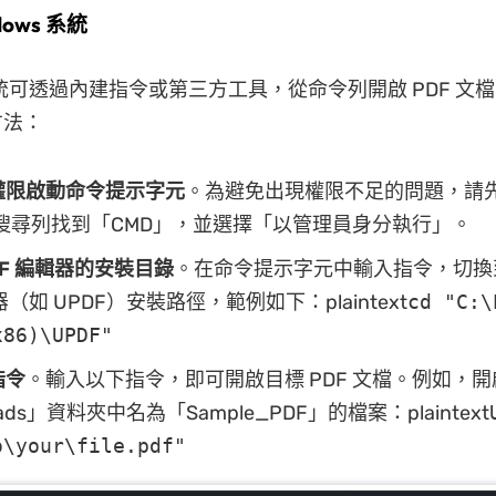
ows 系統
s 系統可透過內建指令或第三方工具，從命令列開啟 PDF 文
方法：
權限啟動命令提示字元
。為避免出現權限不足的問題，請
ws 搜尋列找到「CMD」，並選擇「以管理員身分執行」。
DF 編輯器的安裝目錄
。在命令提示字元中輸入指令，切換
器（如 UPDF）安裝路徑，範例如下：plaintext
cd "C:\
x86)\UPDF"
指令
。輸入以下指令，即可開啟目標 PDF 文檔。例如，開
oads」資料夾中名為「Sample_PDF」的檔案：plaintext
o\your\file.pdf"