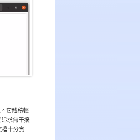
檢視。它體積輕
受追求無干擾
 文檔十分實