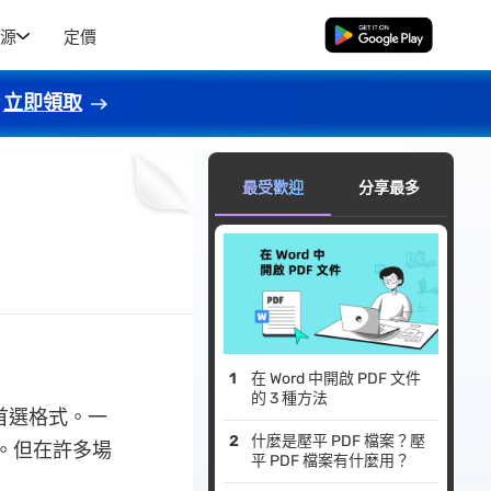
源
定價
免費下載
立即領取
最受歡迎
分享最多
在 Word 中開啟 PDF 文件
的 3 種方法
首選格式。一
什麼是壓平 PDF 檔案？壓
作。但在許多場
平 PDF 檔案有什麼用？
。