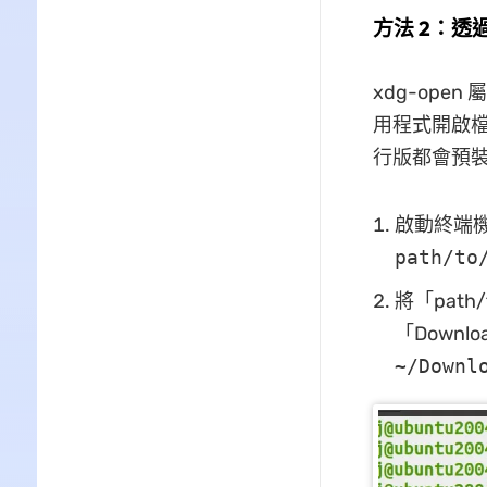
方法 2：透過 
xdg-ope
用程式開啟檔案
行版都會預裝 
啟動終端機後
path/to
將「path
「Downl
~/Downl