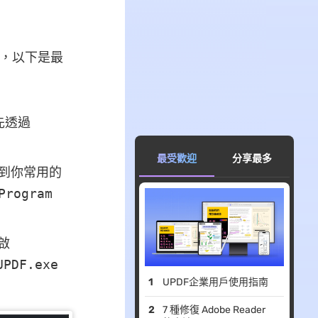
檔，以下是最
先透過
最受歡迎
分享最多
到你常用的
Program
啟
UPDF.exe
UPDF企業用戶使用指南
7 種修復 Adob​​e Reader