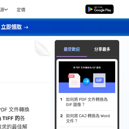
源
定價
免費下載
立即領取
最受歡迎
分享最多
如何將 PDF 文件轉換為
GIF 圖像？
DF 文件轉換
如何將 CAJ 轉換為 Word
 TIFF 的
各
文件？
需求的最佳解