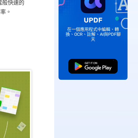
電般快速的
效率。
UPDF
在一個應用程式中編輯、轉
換、OCR、註解、AI與PDF聊
天
免費下載