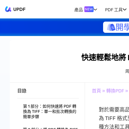
UPDF
產品
PDF 工具
NEW
開
快速輕鬆地將 P
目錄
首頁
»
轉換PDF
»
第 1 部分：如何快速將 PDF 轉
對於需要高品
換為 TIFF：單一和批次轉換的
簡單步驟
為 TIFF
種方法和工