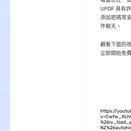
每當您在一個
UPDF 具
添加密碼等安全
件聊天。
觀看下面的視
立即開始免
https://yout
v=Cwfw_XLh0
%26iv_load_
NZ%26autohi