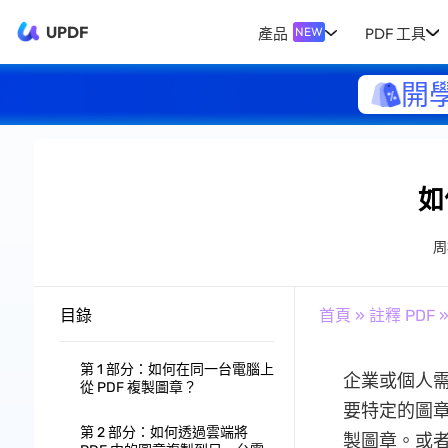
UPDF
產品
PDF 工具
NEW
開
如
周
目錄
首頁
»
註釋 PDF
»
第 1 部分：如何在同一台電腦上
企業或個人需要
從 PDF 複製圖章？
要特定的圖章
第 2 部分：如何透過雲端將
製圖章。或