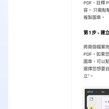
PDF、註釋 
容。 只需點
複製圖章。
第 1 步 - 
將兩個檔案拖
PDF。如果
圖章，可以點
選擇您想要
立”。