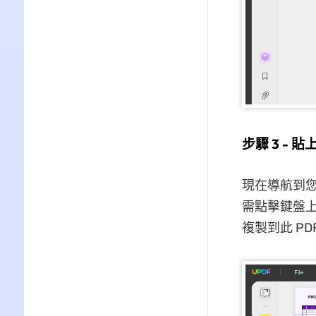
步驟 3 - 貼
現在導航到您
需點擊鍵盤上的
複製到此 P