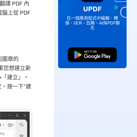
譯 PDF 內
UPDF
腦上從 PDF
在一個應用程式中編輯、轉
換、OCR、註解、AI與PDF聊
天
免費下載
的圖章的
如果您想建立新
>「建立」。
。按一下“建