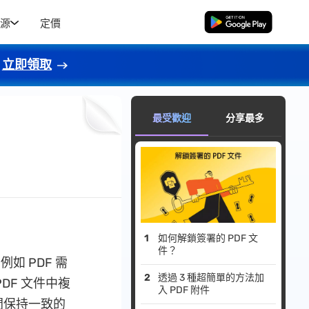
源
定價
免費下載
立即領取
最受歡迎
分享最多
如何解鎖簽署的 PDF 文
件？
如 PDF 需
透過 3 種超簡單的方法加
DF 文件中複
入 PDF 附件
間保持一致的