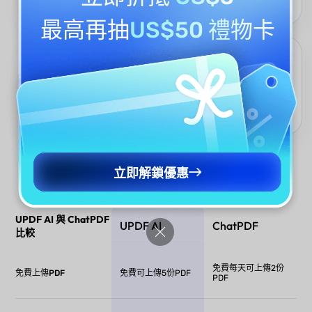
提供符合您偏好語言的精準、具上下文感知的結果。
最高再抽
US$50 禮物卡
一站式AI PDF工作平台
UPDF AI整合於UPDF平台中，讓您无需切換應用程式就能編輯、註
釋、簽署與管理PDF。所有操作都在一個流暢、高效的工作平台中
完成，無需複製貼上。
立即解鎖優惠
UPDF AI 與 ChatPDF
UPDF AI
ChatPDF
比較
免費每天可上傳2份
免費上傳PDF
免費可上傳5份PDF
PDF