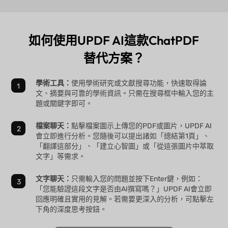
如何使用UPDF AI這款ChatPDF
替代方案？
學術工具：
使用學術研究或文獻搜尋功能，快速取得論
文、摘要與可靠的學術資訊。只需在搜尋框中輸入您的主
題或關鍵字即可。
檔案聊天：
點擊檔案圖示上傳您的PDF或圖片，UPDF AI
會立即進行分析。您隨後可以提出諸如「總結第1頁」、
「翻譯這部分」、「建立心智圖」或「從這張圖片中萃取
文字」等需求。
文字聊天：
只需輸入您的問題並按下Enter鍵，例如：
「您能驗證這段文字是否由AI撰寫嗎？」UPDF AI會立即
回應明確且實用的見解。若需要更深入的分析，可點擊左
下角的深度思考按鈕。