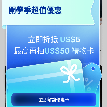
開學季超值優惠
立即折抵
US$5
AI 引導式建立流程
最高再抽
US$50 禮物卡
只需回答幾個引導問題或上傳現有文件， AI 即可協助建立結構完
整且符合規範的員工手冊， 即使沒有 HR 或法律背景也能輕鬆完
成。
立即解鎖優惠