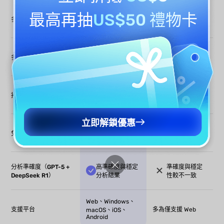
最高再抽
US$50 禮物卡
支援跨文件差異
通常僅能單文
多文件深度比對
分析與比對
件分析
支援 100+ 語
語言支援有
多語言無損分析
言，保留原始語
限，可能需先
境進行分析
翻譯後處理
多數不支援或
支援 OCR，掃描
掃描文件 / OCR 支援
需額外工具處
版文件亦可分析
理
立即解鎖優惠
提供免費試用與
免費功能有限
免費試用
基本分析額度
或需付費使用
分析準確度（GPT-5 +
高準確度與穩定
準確度與穩定
DeepSeek R1）
分析結果
性較不一致
Web、Windows、
支援平台
多為僅支援 Web
macOS、iOS、
Android