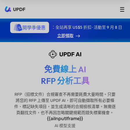
UPDF
開學季優惠
：全站再享 US$5 折扣 · 活動至 9 月 8 日
立即領取
UPDF AI
免費線上 AI
RFP 分析工具
RFP（招標文件）合規審查不再需要耗費大量時間。只要
將您的 RFP 上傳至 UPDF AI，即可自動擷取所有必要條
件、標記缺失項目，並生成清晰的合規檢核清單。無需逐
頁翻找文件，也不再因忽略關鍵規範而錯失標案機會。
{{aiInputIframe}}