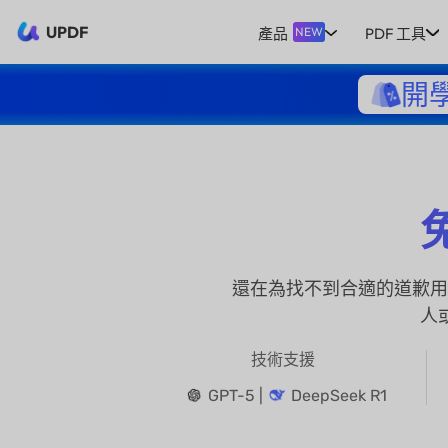
UPDF
產品
PDF 工具
NEW
開
還在為找不到合適的道歉用
人
技術支援
GPT-5 |
DeepSeek R1