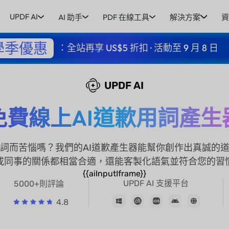
UPDF AI
AI 助手
PDF 在線工具
解決方案
資
學季優惠
：全站再享 US$5 折扣 · 活動至 9 月 8 日
UPDF AI
免費線上AI道歉用詞產生
詞而苦惱嗎？我們的AI道歉產生器能幫你創作出真誠的
或同事的關係都相當合適，還能客製化語氣並符合您的習
{{aiInputIframe}}
UPDF AI 支援平台
5000+則評論
4.8