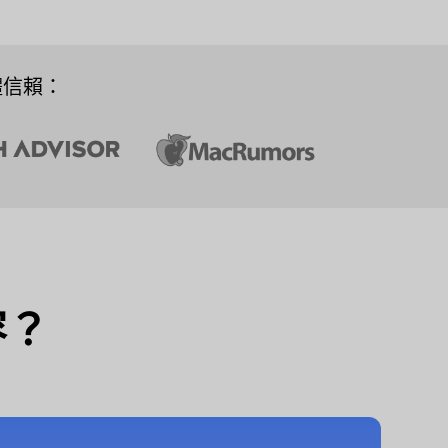
體信賴：
容？