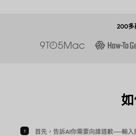
200多
如
首先，告訴AI你需要向誰道歉──輸