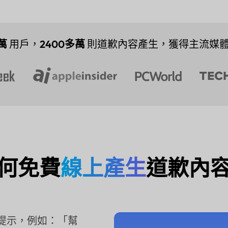
萬
用戶，
2400多萬
則道歉內容產生，獲得主流媒
何免費
線上產生
道歉內
入提示，例如：「幫