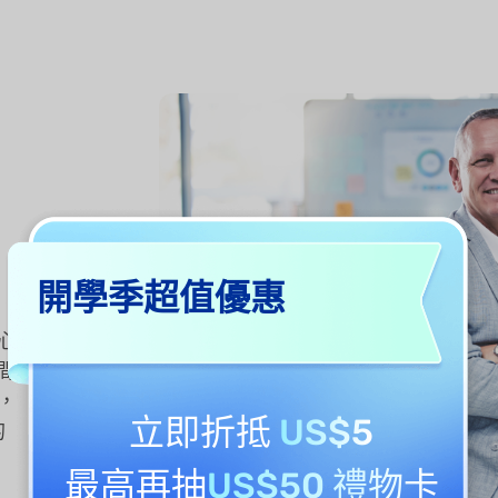
開學季超值優惠
心
間
，
立即折抵
US$5
的
最高再抽
US$50 禮物卡