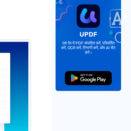
UPDF
एक ऐप में PDF संपादित करें, परिवर्तित
करें, OCR करें, टिप्पणी करें, और AI चैट
करें।
मुफ्त डाउनलोड