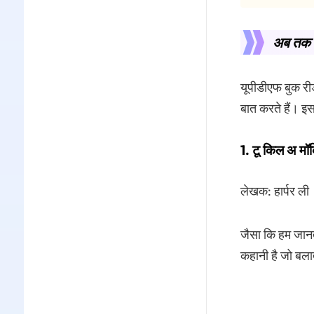
अब तक क
यूपीडीएफ बुक रीड
बात करते हैं। इ
1. टू किल अ मॉक
लेखक: हार्पर ली
जैसा कि हम जानते
कहानी है जो बलात्