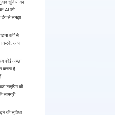
ुवाद सुविधा का
DF AI को
र ढंग से समझा
़ना वहीं से
योग करके, आप
मय कोई अच्छा
ान करता है।
ैं।
पको टाइपिंग की
ी सामग्री
़ने की सुविधा